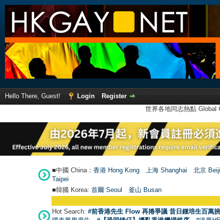
Hello There, Guest!
Login
Register
世界各地同志熱點 Global Ga
■中國 China：
香港 Hong Kong
上海 Shanghai
北京 Beij
Taipei
■韓國 Korea:
首爾 Seou
l
釜山 Busan
Hot Search:
#前香港先生 Flow 再捲爭議 昔日鍾培生百萬挑