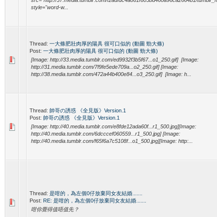
style="word-w...
Thread:
一大條肥壯肉厚的陽具 很可口似的 (動圖 勁大條)
Post:
一大條肥壯肉厚的陽具 很可口似的 (動圖 勁大條)
[Image: http://33.media.tumblr.com/ed9932f3b5f67...o1_250.gif] [Image:
http://31.media.tumblr.com/7f9fe5ede709a...o2_250.gif] [Image:
http://38.media.tumblr.com/472a44b400e84...o3_250.gif] [Image: h...
Thread:
帥哥の誘惑 《全見版》Version.1
Post:
帥哥の誘惑 《全見版》Version.1
[Image: http://40.media.tumblr.com/e8fde12ada60f...r1_500.jpg][Image:
http://40.media.tumblr.com/6dcccef060559...r1_500.jpg] [Image:
http://40.media.tumblr.com/f65f6a7c5108f...o1_500.jpg][Image: http:...
Thread:
是咁的，為左個0仔放棄同女友結婚.......
Post:
RE: 是咁的，為左個0仔放棄同女友結婚.......
咁你覺得值唔值先？