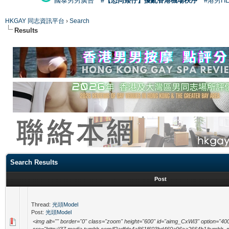
國泰男男廣告
#【恐同矮仔】擾亂香港機場秩序
#港男H
HKGAY 同志資訊平台
›
Search
Results
Search Results
Post
Thread:
光頭Model
Post:
光頭Model
<img alt="" border="0" class="zoom" height="600" id="aimg_CxWi3" option="40
src="http://37.media.tumblr.com/f2adfdc4a861f603bd460a96ca2664b1/tumblr