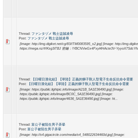
Thread:
ファンタヅメ 戰士盜賊凌辱
Post:
ファンタヅメ 戰士盜賊凌辱
[Image: http://img.digiket.net/cg/83/ITM0083595_s2.jpg] [Image: http://img.digi
https://mega.nz/#!Ksg3iTBJ 密鑰：!YBCNVwGx4Fxyl4HActe3V-YyyoX7SdcY
Thread:
【日曜日漢化組】【草陸】正義的獅子獸人型電子生命反抗命令需要
Post:
【日曜日漢化組】【草陸】正義的獅子獸人型電子生命反抗命令需要
[Image: https://public.lightpic.info/image/A21B_5A1E36490.jpg] [Image:
https://public.lightpic.info/image/BC0C_5A1E36490.jpg] [Image:
https://public.lightpic.info/image/4636_5A1E36490.jpg] [Image: ht...
Thread:
富公子被陌生男子弄晕
Post:
富公子被陌生男子弄晕
[Image: http://s4.gigacircle.com/media/s4_548022634460d.jpg] [Image: