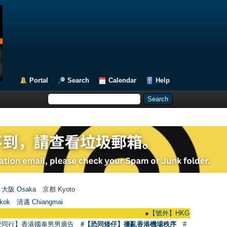
Portal
Search
Calendar
Help
大阪 Osaka
京都 Kyoto
kok
清邁 Chiangmai
●
【號外】HKGAY.net已啟動自家製【群聚
愛同行】香港國泰男男廣告
#【恐同矮仔】擾亂香港機場秩序
#