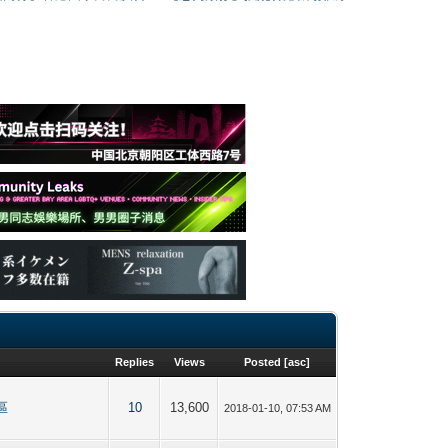
Replies
Views
Posted
[
asc
]
聞區
10
13,600
2018-01-10, 07:53 AM