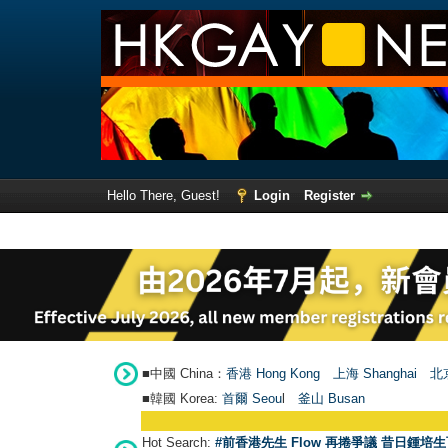
Hello There, Guest!
Login
Register
■中國 China：
香港 Hong Kong
上海 Shanghai
北京
■韓國 Korea:
首爾 Seou
l
釜山 Busan
Hot Search:
#前香港先生 Flow 再捲爭議 昔日鍾培生