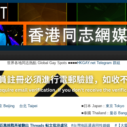
世界各地同志熱點 Global Gay Spots ■■■■
HKGAY.net Telegram 群組
 Beijing
台北 Taipei
■日本 Japan：
東京 Tokyo
■泰國 Thailand：
曼谷 Bang
百萬挑戰再被翻出 Threads 帖文批涉虐兒
#台灣地區通過同性婚姻
#【大