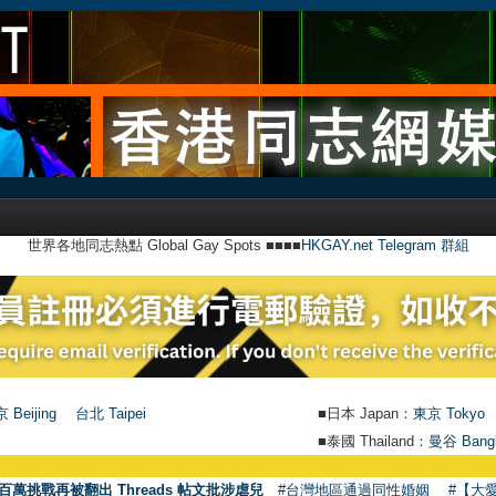
世界各地同志熱點 Global Gay Spots ■■■■
HKGAY.net Telegram 群組
 Beijing
台北 Taipei
■日本 Japan：
東京 Tokyo
■泰國 Thailand：
曼谷 Bang
百萬挑戰再被翻出 Threads 帖文批涉虐兒
#台灣地區通過同性婚姻
#【大