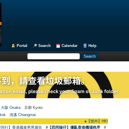
Portal
Search
Calendar
Help
大阪 Osaka
京都 Kyoto
kok
清邁 Chiangmai
●
【號外】HKGAY.net已啟動自家製【群
愛同行】香港國泰男男廣告
#【恐同矮仔】擾亂香港機場秩序
#