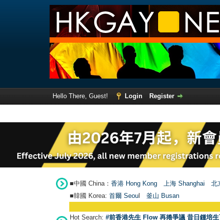
Hello There, Guest!
Login
Register
■中國 China：
香港 Hong Kong
上海 Shanghai
北京
■韓國 Korea:
首爾 Seou
l
釜山 Busan
Hot Search:
#前香港先生 Flow 再捲爭議 昔日鍾培生