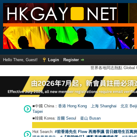
Hello There, Guest!
Login
Register
世界各地同志熱點 Global Ga
■中國 China：
香港 Hong Kong
上海 Shanghai
北京 Beij
Taipei
■韓國 Korea:
首爾 Seou
l
釜山 Busan
Hot Search:
#前香港先生 Flow 再捲爭議 昔日鍾培生百萬挑