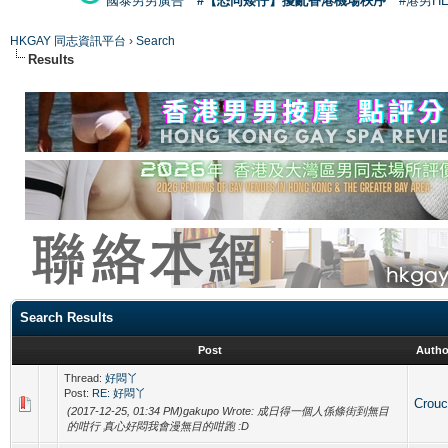
國泰男男廣告
#【恐同矮仔】擾亂香港機場秩序
#港男H
HKGAY 同志資訊平台
›
Search
Results
Search Results
Post
Autho
Thread:
好悶丫
Post:
RE: 好悶丫
Crou
(2017-12-25, 01:34 PM)gakupo Wrote: 成日得一個人係條街到無目
的咁行 真心好悶我會漫無目的咁跑 :D