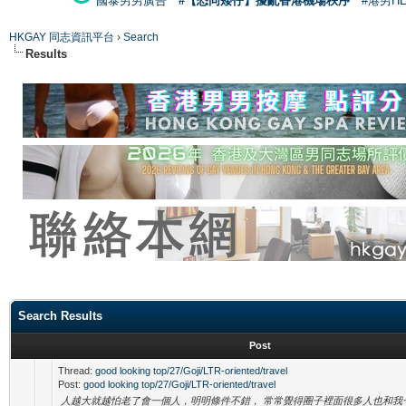
國泰男男廣告
#【恐同矮仔】擾亂香港機場秩序
#港男H
HKGAY 同志資訊平台
›
Search
Results
Search Results
Post
Thread:
good looking top/27/Goji/LTR-oriented/travel
Post:
good looking top/27/Goji/LTR-oriented/travel
人越大就越怕老了會一個人，明明條件不錯， 常常覺得圈子裡面很多人也和我