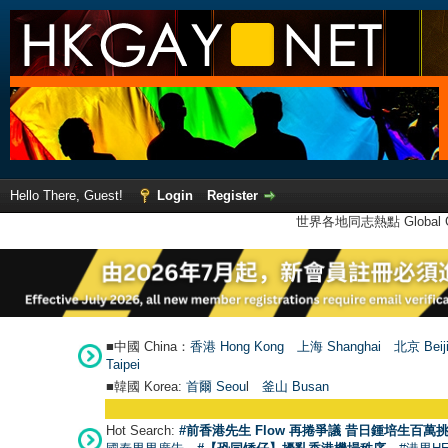
Hello There, Guest!
Login
Register
世界各地同志熱點 Global Ga
■中國 China：
香港 Hong Kong
上海 Shanghai
北京 Beij
Taipei
■韓國 Korea:
首爾 Seou
l
釜山 Busan
Hot Search:
#前香港先生 Flow 再捲爭議 昔日鍾培生百萬挑