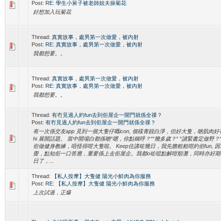
Post:
RE: 學生小舅子被老師姐夫操菊花
好想加入玩菊花
Thread:
真實故事，處男第一次做愛，被內射
Post:
RE: 真實故事，處男第一次做愛，被內射
我都想要。。
Thread:
真實故事，處男第一次做愛，被內射
Post:
RE: 真實故事，處男第一次做愛，被內射
我都想要。。
Thread:
有冇見過人約fun去到佢屋企一開門就係全祼？
Post:
有冇見過人約fun去到佢屋企一開門就係全祼？
有一次係交友app 見到一個大隻仔嘅icon, 個樣青靚白淨，但好大隻，啲肌肉好
hi 展開話題。 當中開場白都係啲“嗯，你點稱呼？““幾多歲？“ “讀緊書定做野
佢做健身教練，唔怪得咁大隻啦。 Keep住講咗幾日，我先膽粗粗咁約佢fun, 
覺，點知佢一口答應，重要係上去佢屋企。我都o咗咀點解咁順灘，同時亦好期
日了，...
Thread:
【私人按摩】大隻健 陽光小鮮肉為你服務
Post:
RE: 【私人按摩】大隻健 陽光小鮮肉為你服務
上次試過，正爆