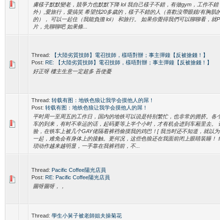
膚樣子默默變老，競爭力也默默下降 lol 我自己樣子不錯，有做gym，工作不
外）,愛旅行，愛搞笑 希望找20多歲的，樣子不錯的人（喜歡沒帶眼鏡/有胸肌的
的）， 可以一起住（我能負擔 lol） 和旅行。 如果你覺得我們可以聊聊看，就
片，先聊聊吧 如果條...
Thread:
【大陸劣質技師】電召技師，樣唔對辦；事主彈鐘【反被搶錢！】
Post:
RE: 【大陸劣質技師】電召技師，樣唔對辦；事主彈鐘【反被搶錢！】
好正呀 樓主生意一定超多 吾使憂
Thread:
转载有图：地铁色狼让我学会摸他人的屌！
Post:
转载有图：地铁色狼让我学会摸他人的屌！
平时周一至周五的工作日，国内的地铁可以说是特别繁忙，也非常的拥挤。各
车的到来，有时不幸运的话，起码要等上半个小时，才有机会进到车厢里去。 
验，在铁车上被几个GAY佬隔着裤裆偷摸我的鸡巴！[ 我当时还不知道，就以
一起，难免会有身体上的接触。更何况，这些色狼还在我面前闭上眼睛装睡！ 
琐动作越来越明显，一手靠在我裤裆前，不...
Thread:
Pacific Coffee陽光店員
Post:
RE: Pacific Coffee陽光店員
圖呀圖呀，，
Thread:
學生小舅子被老師姐夫操菊花