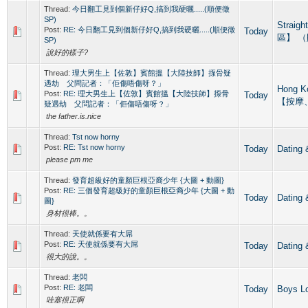
Thread:
今日翻工見到個新仔好Q,搞到我硬曬.....(順便徵
SP)
Straig
Post:
RE: 今日翻工見到個新仔好Q,搞到我硬曬.....(順便徵
Today
區】 
SP)
說好的樣子?
Thread:
理大男生上【佐敦】賓館搵【大陸技師】揼骨疑
遇劫 父問記者：「佢傷唔傷呀？」
Hong 
Post:
RE: 理大男生上【佐敦】賓館搵【大陸技師】揼骨
Today
【按摩
疑遇劫 父問記者：「佢傷唔傷呀？」
the father.is.nice
Thread:
Tst now horny
Post:
RE: Tst now horny
Today
Datin
please pm me
Thread:
發育超級好的童顏巨根亞裔少年 {大圖 + 動圖}
Post:
RE: 三個發育超級好的童顏巨根亞裔少年 {大圖 + 動
Today
Datin
圖}
身材很棒。。
Thread:
天使就係要有大屌
Post:
RE: 天使就係要有大屌
Today
Datin
很大的說。。
Thread:
老闆
Post:
RE: 老闆
Today
Boys L
哇塞很正啊