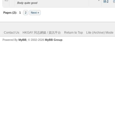
區】 
Body quite good
Pages (2):
1
2
Next »
Contact Us
HKGAY 同志網媒 / 資訊平台
Return to Top
Lite (Archive) Mode
Powered By
MyBB
, © 2002-2026
MyBB Group
.