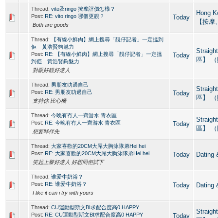
Thread:
vito及ringo 按摩評價怎樣？
Hong 
Post:
RE: vito ringo 哪個更靚？
Today
【按摩
Both are goods
Thread:
【有線小鮮肉】網上搜尋「靚仔記者」一定搵到
佢 黃浩賢夠魅力
Straig
Post:
RE: 【有線小鮮肉】網上搜尋「靚仔記者」一定搵
Today
區】 
到佢 黃浩賢夠魅力
對眼好靚好迷人
Thread:
男朋友叻過自己
Straig
Post:
RE: 男朋友叻過自己
Today
區】 
支持你 比心機
Thread:
今晚有冇人一齊游水 青衣區
Straig
Post:
RE: 今晚有冇人一齊游水 青衣區
Today
區】 
想要咩伴先
Thread:
大家喜歡的20CM大屌大胸泳隊弟Hei hei
Post:
RE: 大家喜歡的20CM大屌大胸泳隊弟Hei hei
Today
Datin
笑起上黎好迷人 好想同佢試下
Thread:
谁爱牛奶浴？
Post:
RE: 谁爱牛奶浴？
Today
Datin
I like it can i try with yours
Thread:
CU運動型斯文BI求配合度高0 HAPPY
Straig
Post:
RE: CU運動型斯文BI求配合度高0 HAPPY
Today