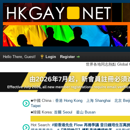
Hello There, Guest!
Login
Register
世界各地同志熱點 Global Ga
■中國 China：
香港 Hong Kong
上海 Shanghai
北京 Beij
Taipei
■韓國 Korea:
首爾 Seou
l
釜山 Busan
Hot Search:
#前香港先生 Flow 再捲爭議 昔日鍾培生百萬挑