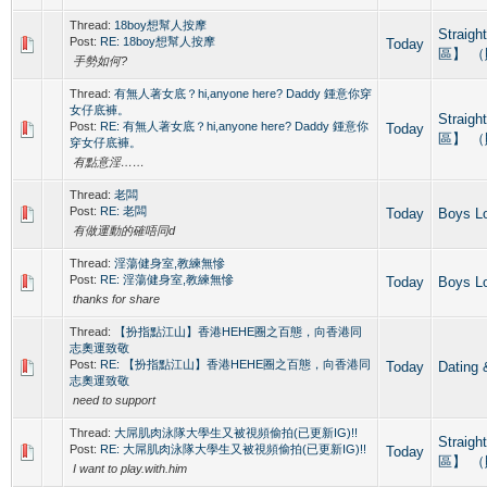
Thread:
18boy想幫人按摩
Straig
Post:
RE: 18boy想幫人按摩
Today
區】 
手勢如何?
Thread:
有無人著女底？hi,anyone here? Daddy 鍾意你穿
女仔底褲。
Straig
Post:
RE: 有無人著女底？hi,anyone here? Daddy 鍾意你
Today
區】 
穿女仔底褲。
有點意淫……
Thread:
老闆
Post:
RE: 老闆
Today
Boys L
有做運動的確唔同d
Thread:
淫蕩健身室,教練無慘
Post:
RE: 淫蕩健身室,教練無慘
Today
Boys L
thanks for share
Thread:
【扮指點江山】香港HEHE圈之百態，向香港同
志奧運致敬
Post:
RE: 【扮指點江山】香港HEHE圈之百態，向香港同
Today
Datin
志奧運致敬
need to support
Thread:
大屌肌肉泳隊大學生又被視頻偷拍(已更新IG)!!
Straig
Post:
RE: 大屌肌肉泳隊大學生又被視頻偷拍(已更新IG)!!
Today
區】 
I want to play.with.him