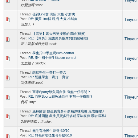
Tinyeu
好變態啊 :cool:
Thread:
優質Line群 現招 大隻 小鮮肉
Post:
RE: 優質Line群 現招 大隻 小鮮肉
Tinyeu
我加入 ;)
Thread:
【異男】跑去男男按摩的體驗(極推)
Post:
RE: 【異男】跑去男男按摩的體驗(極推)
Tinyeu
正！我都成日光顧 :cool:
Thread:
學生招中學生玩cum control
Post:
RE: 學生招中學生玩cum control
Tinyeu
太危險了 :dodgy:
Thread:
想搵學生一齊打一齊含
Post:
RE: 想搵學生一齊打一齊含
Tinyeu
我係老師 :cool:
Thread:
而家Sporty鰂魚涌自住 有無一仔得閒？
Post:
RE: 而家Sporty鰂魚涌自住 有無一仔得閒？
Tinyeu
我呀 :shy:
Thread:
底褲圖鑒 救生員賣多汗多精原味底褲 最岩攞嚟J
Post:
RE: 底褲圖鑒 救生員賣多汗多精原味底褲 最岩攞嚟J
Tinyeu
D圖有味嘅，正 :shy:
Thread:
無毛有地後生哥哥搵0/10
Post:
RE: 無毛有地後生哥哥搵0/10
Tinyeu