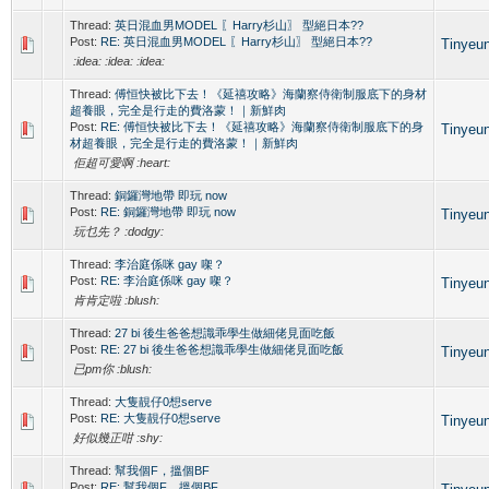
Thread:
英日混血男MODEL 〖Harry杉山〗 型絕日本??
Post:
RE: 英日混血男MODEL 〖Harry杉山〗 型絕日本??
Tinyeu
:idea: :idea: :idea:
Thread:
傅恒快被比下去！《延禧攻略》海蘭察侍衛制服底下的身材
超養眼，完全是行走的費洛蒙！｜新鮮肉
Post:
RE: 傅恒快被比下去！《延禧攻略》海蘭察侍衛制服底下的身
Tinyeu
材超養眼，完全是行走的費洛蒙！｜新鮮肉
佢超可愛啊 :heart:
Thread:
銅鑼灣地帶 即玩 now
Post:
RE: 銅鑼灣地帶 即玩 now
Tinyeu
玩乜先？ :dodgy:
Thread:
李治庭係咪 gay 㗎？
Post:
RE: 李治庭係咪 gay 㗎？
Tinyeu
肯肯定啦 :blush:
Thread:
27 bi 後生爸爸想識乖學生做細佬見面吃飯
Post:
RE: 27 bi 後生爸爸想識乖學生做細佬見面吃飯
Tinyeu
已pm你 :blush:
Thread:
大隻靚仔0想serve
Post:
RE: 大隻靚仔0想serve
Tinyeu
好似幾正咁 :shy:
Thread:
幫我個F，搵個BF
Post:
RE: 幫我個F，搵個BF