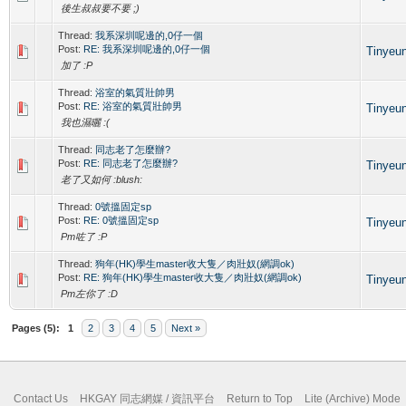
後生叔叔要不要 ;)
Thread:
我系深圳呢邊的,0仔一個
Post:
RE: 我系深圳呢邊的,0仔一個
Tinyeu
加了 :P
Thread:
浴室的氣質壯帥男
Post:
RE: 浴室的氣質壯帥男
Tinyeu
我也濕曬 :(
Thread:
同志老了怎麼辦?
Post:
RE: 同志老了怎麼辦?
Tinyeu
老了又如何 :blush:
Thread:
0號搵固定sp
Post:
RE: 0號搵固定sp
Tinyeu
Pm咗了 :P
Thread:
狗年(HK)學生master收大隻／肉壯奴(網調ok)
Post:
RE: 狗年(HK)學生master收大隻／肉壯奴(網調ok)
Tinyeu
Pm左你了 :D
Pages (5):
1
2
3
4
5
Next »
Contact Us
HKGAY 同志網媒 / 資訊平台
Return to Top
Lite (Archive) Mode