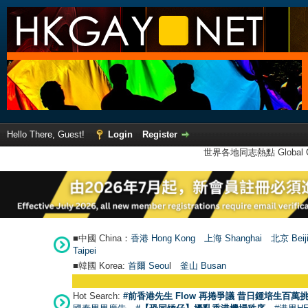
Hello There, Guest!
Login
Register
世界各地同志熱點 Global Ga
■中國 China：
香港 Hong Kong
上海 Shanghai
北京 Beij
Taipei
■韓國 Korea:
首爾 Seou
l
釜山 Busan
Hot Search:
#前香港先生 Flow 再捲爭議 昔日鍾培生百萬挑