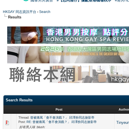
國泰男男廣告
#【恐同矮仔】擾亂香港機場秩序
#港男H
HKGAY 同志資訊平台
›
Search
Results
Search Results
Post
Autho
Thread:
曾被痛罵「會不會演戲？」 邱澤扮同志搶影帝
Post:
RE: 曾被痛罵「會不會演戲？」 邱澤扮同志搶影帝
Tinyeu
好有男人味 :blush: