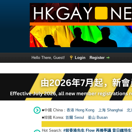
Hello There, Guest!
Login
Register
■中國 China：
香港 Hong Kong
上海 Shanghai
北京
■韓國 Korea:
首爾 Seou
l
釜山 Busan
Hot Search:
#前香港先生 Flow 再捲爭議 昔日鍾培生