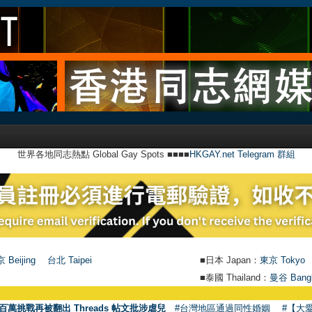
世界各地同志熱點 Global Gay Spots ■■■■
HKGAY.net Telegram 群組
 Beijing
台北 Taipei
■日本 Japan：
東京 Tokyo
■泰國 Thailand：
曼谷 Bang
百萬挑戰再被翻出 Threads 帖文批涉虐兒
#台灣地區通過同性婚姻
#【大