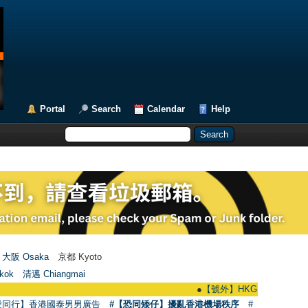
Portal
Search
Calendar
Help
大阪 Osaka
京都 Kyoto
kok
清邁 Chiangmai
●
【號外】HKGAY.net已啟動自家製【群聚
愛同行】香港國泰男男廣告
#【恐同矮仔】擾亂香港機場秩序
#