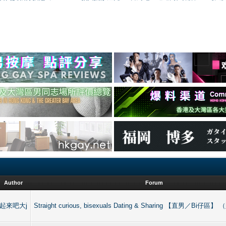
Author
Forum
起來吧大j
Straight curious, bisexuals Dating & Sharing 【直男／Bi