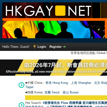
Hello There, Guest!
Login
Register
世界各地同志熱點 Global Ga
■中國 China：
香港 Hong Kong
上海 Shanghai
北京 Beij
Taipei
■韓國 Korea:
首爾 Seou
l
釜山 Busan
Hot Search:
#前香港先生 Flow 再捲爭議 昔日鍾培生百萬挑