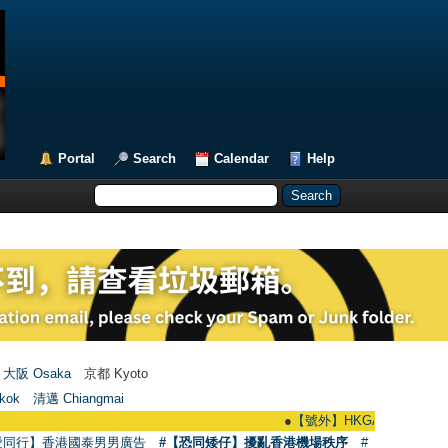
Portal
Search
Calendar
Help
大阪 Osaka
京都 Kyoto
kok
清邁 Chiangmai
●
【號外】HKGAY.net已啟動自家製【群聚T
愛同行】香港國泰男男廣告
#【恐同矮仔】擾亂香港機場秩序
#