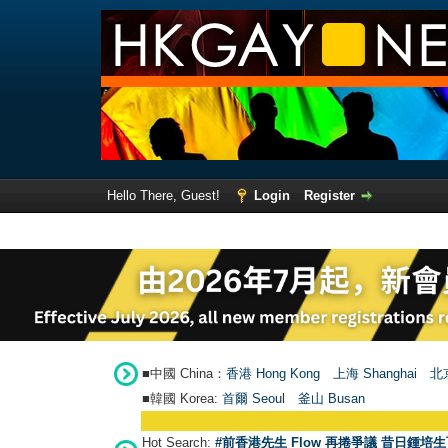
Hello There, Guest!
Login
Register
■中國 China：
香港 Hong Kong
上海 Shanghai
北京
■韓國 Korea:
首爾 Seou
l
釜山 Busan
Hot Search:
#前香港先生 Flow 再捲爭議 昔日鍾培生