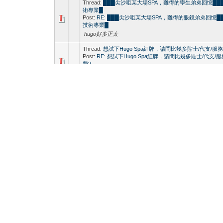
Thread:
███尖沙咀某大場SPA，難得的學生弟弟回憶██
術專業█
Post:
RE: ███尖沙咀某大場SPA，難得的眼鏡弟弟回憶█
技術專業█
hugo好多正太
Thread:
想試下Hugo Spa紅牌，請問比幾多貼士/代支/服務
Post:
RE: 想試下Hugo Spa紅牌，請問比幾多貼士/代支/
費?
通常應該都比800左右
Thread:
第一次去按摩，見到大隻仔赤條條
Post:
RE: 第一次去按摩，見到大隻仔赤條條
研究一下，下次可以去試試
Thread:
全港邊間SPA最多靚仔又服務好？Which gay spa i
HK is the best?
Post:
RE: 全港邊間SPA最多靚仔又服務好？Which gay spa 
HK is the bes...
hugo都好正架！！！
Thread:
想試下Hugo Spa紅牌，請問比幾多貼士/代支/服務
Post:
RE: 想試下Hugo Spa，請問比幾多貼士?
睇下都可以了解一下