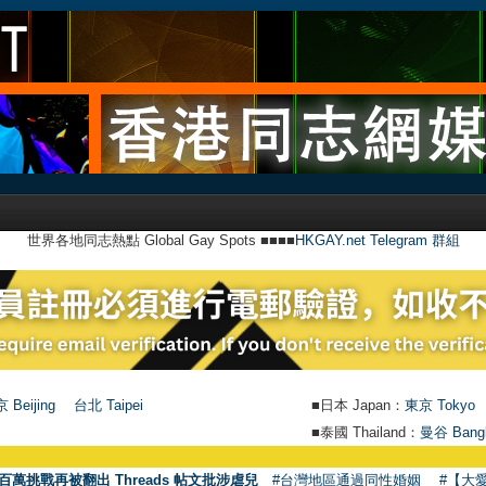
世界各地同志熱點 Global Gay Spots ■■■■
HKGAY.net Telegram 群組
 Beijing
台北 Taipei
■日本 Japan：
東京 Tokyo
■泰國 Thailand：
曼谷 Bang
百萬挑戰再被翻出 Threads 帖文批涉虐兒
#台灣地區通過同性婚姻
#【大