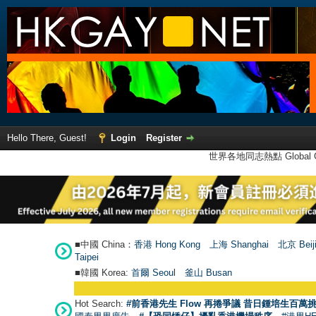
Hello There, Guest!
Login
Register
世界各地同志熱點 Global Ga
■中國 China：
香港 Hong Kong
上海 Shanghai
北京 Beij
Taipei
■韓國 Korea:
首爾 Seou
l
釜山 Busan
Hot Search:
#前香港先生 Flow 再捲爭議 昔日鍾培生百萬挑