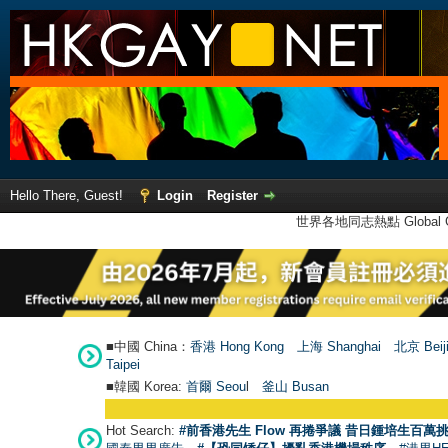
Hello There, Guest!
Login
Register
世界各地同志熱點 Global Ga
■中國 China：
香港 Hong Kong
上海 Shanghai
北京 Beij
Taipei
■韓國 Korea:
首爾 Seou
l
釜山 Busan
Hot Search:
#前香港先生 Flow 再捲爭議 昔日鍾培生百萬挑