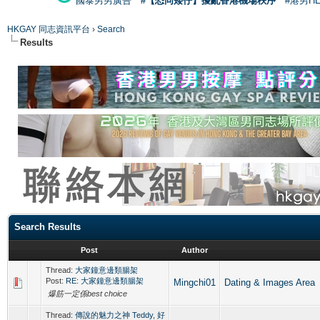
國泰男男廣告
#【恐同矮仔】擾亂香港機場秩序
#港男H
HKGAY 同志資訊平台
›
Search
Results
Search Results
Post
Author
Thread:
大家鐘意邊類腸架
Post:
RE: 大家鐘意邊類腸架
Mingchi01
Dating & Image
爆筋一定係best choice
Thread:
傳說的魅力之神 Teddy, 好