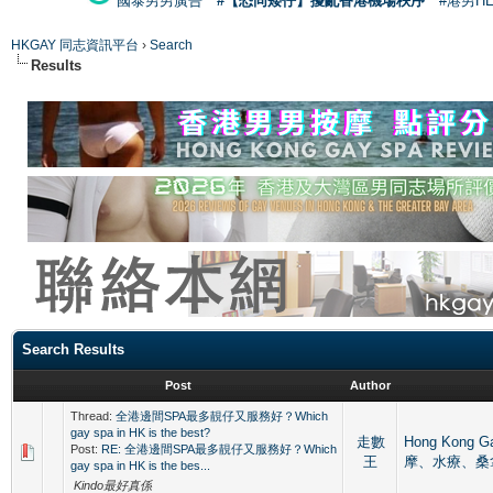
國泰男男廣告
#【恐同矮仔】擾亂香港機場秩序
#港男H
HKGAY 同志資訊平台
›
Search
Results
Search Results
Post
Author
Thread:
全港邊間SPA最多靚仔又服務好？Which
gay spa in HK is the best?
走數
Hong Kong 
Post:
RE: 全港邊間SPA最多靚仔又服務好？Which
王
摩、水療、桑
gay spa in HK is the bes...
Kindo最好真係