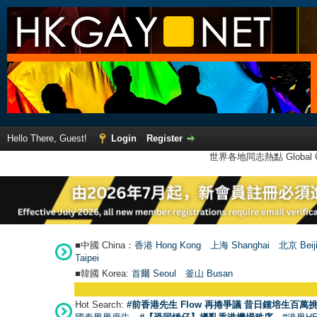
Hello There, Guest!
Login
Register
世界各地同志熱點 Global Ga
■中國 China：
香港 Hong Kong
上海 Shanghai
北京 Beij
Taipei
■韓國 Korea:
首爾 Seou
l
釜山 Busan
Hot Search:
#前香港先生 Flow 再捲爭議 昔日鍾培生百萬挑