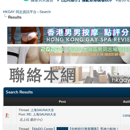
國泰男男廣告
#【恐同矮仔】擾亂香港機場秩序
#港男H
HKGAY 同志資訊平台
›
Search
Results
Search Results
Post
Aut
Thread:
上海SAUNA大全
Post:
RE: 上海SAUNA大全
cor
北上玩 最好小心
Thread:
【KinDO Center】█████【年輕靚仔專業團隊】男神小鮮肉！