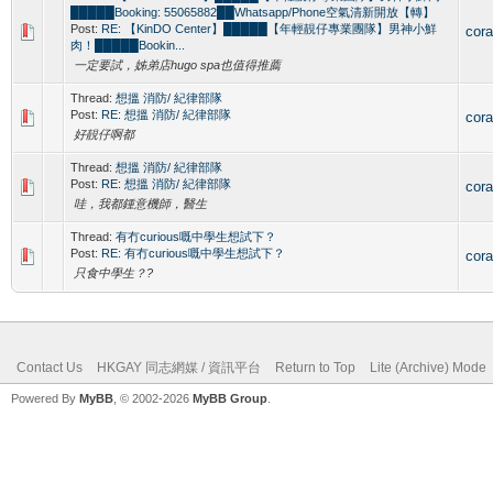
█████Booking: 55065882██Whatsapp/Phone空氣清新開放【轉】
Post:
RE: 【KinDO Center】█████【年輕靚仔專業團隊】男神小鮮
cor
肉！█████Bookin...
一定要試，姊弟店hugo spa也值得推薦
Thread:
想搵 消防/ 紀律部隊
Post:
RE: 想搵 消防/ 紀律部隊
cor
好靚仔啊都
Thread:
想搵 消防/ 紀律部隊
Post:
RE: 想搵 消防/ 紀律部隊
cor
哇，我都鍾意機師，醫生
Thread:
有冇curious嘅中學生想試下？
Post:
RE: 有冇curious嘅中學生想試下？
cor
只食中學生？?
Contact Us
HKGAY 同志網媒 / 資訊平台
Return to Top
Lite (Archive) Mode
Powered By
MyBB
, © 2002-2026
MyBB Group
.