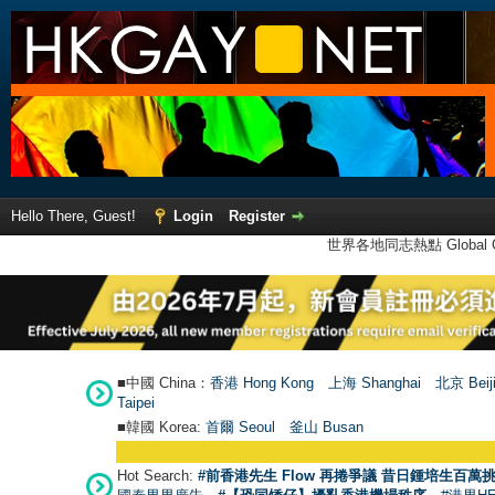
Hello There, Guest!
Login
Register
世界各地同志熱點 Global Ga
■中國 China：
香港 Hong Kong
上海 Shanghai
北京 Beij
Taipei
■韓國 Korea:
首爾 Seou
l
釜山 Busan
Hot Search:
#前香港先生 Flow 再捲爭議 昔日鍾培生百萬挑