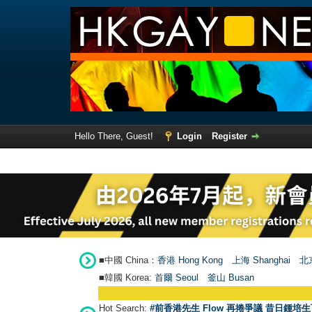
Hello There, Guest!
Login
Register
■中國 China：
香港 Hong Kong
上海 Shanghai
北京
■韓國 Korea:
首爾 Seou
l
釜山 Busan
Hot Search:
#前香港先生 Flow 再捲爭議 昔日鍾培生