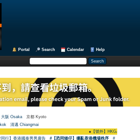
Portal
Search
Calendar
Help
大阪 Osaka
京都 Kyoto
kok
清邁 Chiangmai
●
【號外】HKGAY.net已啟動自家製【群聚
愛同行】香港國泰男男廣告
#【恐同矮仔】擾亂香港機場秩序
#