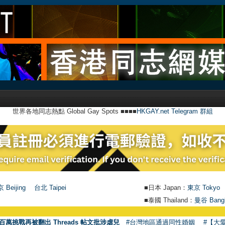
世界各地同志熱點 Global Gay Spots ■■■■
HKGAY.net Telegram 群組
 Beijing
台北 Taipei
■日本 Japan：
東京 Tokyo
■泰國 Thailand：
曼谷 Bang
百萬挑戰再被翻出 Threads 帖文批涉虐兒
#台灣地區通過同性婚姻
#【大