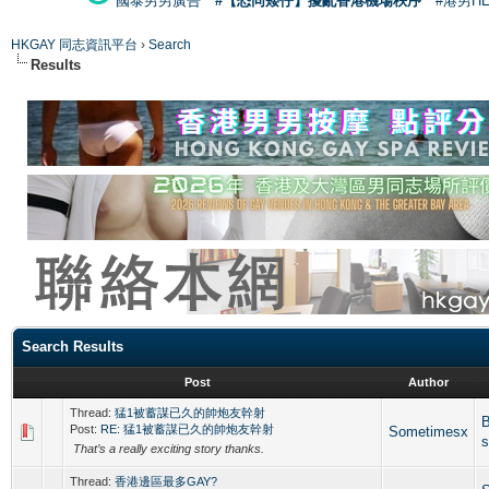
國泰男男廣告
#【恐同矮仔】擾亂香港機場秩序
#港男H
HKGAY 同志資訊平台
›
Search
Results
Search Results
Post
Author
Thread:
猛1被蓄謀已久的帥炮友幹射
Post:
RE: 猛1被蓄謀已久的帥炮友幹射
Sometimesx
s
That’s a really exciting story thanks.
Thread:
香港邊區最多GAY?