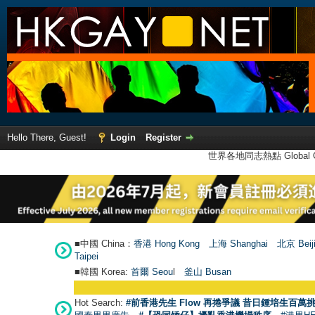
Hello There, Guest!
Login
Register
世界各地同志熱點 Global Ga
■中國 China：
香港 Hong Kong
上海 Shanghai
北京 Beij
Taipei
■韓國 Korea:
首爾 Seou
l
釜山 Busan
Hot Search:
#前香港先生 Flow 再捲爭議 昔日鍾培生百萬挑