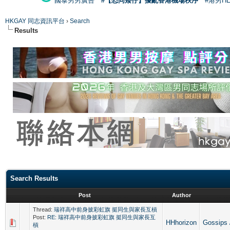
國泰男男廣告
#【恐同矮仔】擾亂香港機場秩序
#港男H
HKGAY 同志資訊平台
›
Search
Results
Search Results
Post
Author
Thread:
瑞祥高中前身披彩虹旗 挺同生與家長互槓
Post:
RE: 瑞祥高中前身披彩虹旗 挺同生與家長互
HHhorizon
Gossip
槓