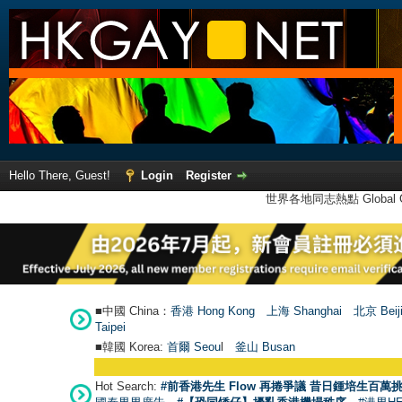
Hello There, Guest!
Login
Register
世界各地同志熱點 Global Ga
■中國 China：
香港 Hong Kong
上海 Shanghai
北京 Beij
Taipei
■韓國 Korea:
首爾 Seou
l
釜山 Busan
Hot Search:
#前香港先生 Flow 再捲爭議 昔日鍾培生百萬挑