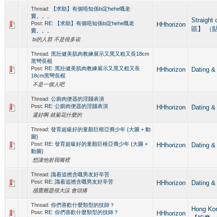
Thread:
【求助】有個唔知係bi定hehe嘅老
竇。。。
Straight
Post:
RE: 【求助】有個唔知係bi定hehe嘅老
HHhorizon
區】 （
竇。。。
bi的人群 不是很多诶
Thread:
黑壯健美肌肉教練展示又黑又粗又長18cm
黑彎長棍
Post:
RE: 黑壯健美肌肉教練展示又黑又粗又長
HHhorizon
Datin
18cm黑彎長棍
不是一個人吧
Thread:
公廁肉便器的淫賤表演
Post:
RE: 公廁肉便器的淫賤表演
HHhorizon
Datin
還好啊 就菊花什麼的
Thread:
發育超級好的童顏巨根亞裔少年 {大圖 + 動
圖}
Post:
RE: 發育超級好的童顏巨根亞裔少年 {大圖 +
HHhorizon
Datin
動圖}
想讓他射我嘴裡
Thread:
識着追撚含嘅男友好辛苦
Post:
RE: 識着追撚含嘅男友好辛苦
HHhorizon
Datin
感覺難題很大誒 會頭痛
Thread:
你們喜歡什麼類型的技師？
Hong Ko
Post:
RE: 你們喜歡什麼類型的技師？
HHhorizon