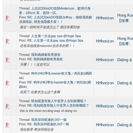
Thread:
上次試完KinDO技師Anderson，籃球仔身
形，185cm 高，值得一試。
Hong Ko
Post:
RE: 上次試完kinDO技師Jeffrey，個樣電視劇
HHhorizon
【按摩、
演員咁款, 簡直係隱藏天菜！！
最近一段时间不知道怎么了 都没有看到他
Thread:
人生第一次去gay spa @Hugo Spa
Hong Ko
Post:
RE: 人生第一次去gay spa @Hugo Spa
HHhorizon
【按摩、
还有其他很多masseur也非常的帮！！
Thread:
我和媽媽都有男朋友
Post:
RE: 我和媽媽都有男朋友
HHhorizon
Datin
天哪！！！这也可以
Thread:
狗年(HK)學生master收大隻／肉壯奴(網調
ok)
Post:
RE: 狗年(HK)學生master收大隻／肉壯奴(網
HHhorizon
Datin
調ok)
笑死了 你要求怎么这个多啊
Thread:
唔知呢度有無人中意畀人含到射嘅呢？
Post:
RE: 唔知呢度有無人中意畀人含到射嘅呢？
HHhorizon
Datin
this is the most exciting way of doing so
Thread:
我系深圳呢邊的,0仔一個
Post:
RE: 我系深圳呢邊的,0仔一個
HHhorizon
Datin
我在新界 离深圳很近诶