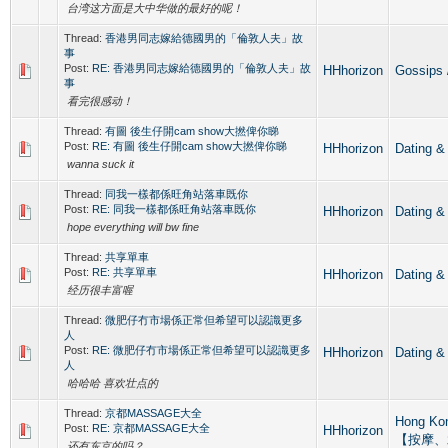
台湾这方面是大中华做的最好的呢！
Thread:
香港男同志嫁給德國男的「倫敦人夫」故
事
Post:
RE: 香港男同志嫁給德國男的「倫敦人夫」故
HHhorizon
Gossip
事
看完很感动！
Thread:
有圖 後生仔開cam show大撚俾你睇
Post:
RE: 有圖 後生仔開cam show大撚俾你睇
HHhorizon
Datin
wanna suck it
Thread:
同我一樣都係旺角站落車既你
Post:
RE: 同我一樣都係旺角站落車既你
HHhorizon
Datin
hope everything will bw fine
Thread:
共享單車
Post:
RE: 共享單車
HHhorizon
Datin
经历很丰富喔
Thread:
微肥仔冇市場係正常但希望可以認識更多
人
Post:
RE: 微肥仔冇市場係正常但希望可以認識更多
HHhorizon
Datin
人
哈哈哈 喜欢壮点的
Thread:
京都MASSAGE大全
Hong Ko
Post:
RE: 京都MASSAGE大全
HHhorizon
【按摩、
还有东京的吗？