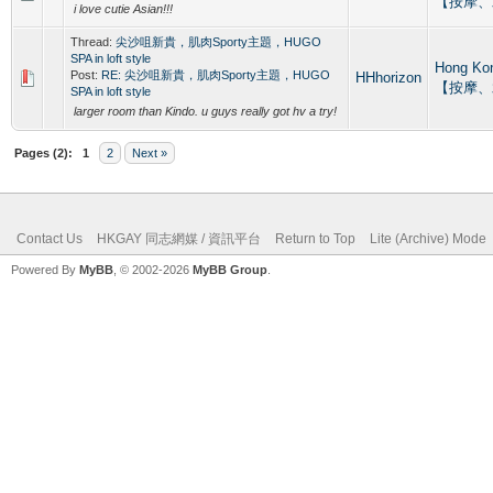
【按摩、
i love cutie Asian!!!
Thread:
尖沙咀新貴，肌肉Sporty主題，HUGO
SPA in loft style
Hong Ko
Post:
RE: 尖沙咀新貴，肌肉Sporty主題，HUGO
HHhorizon
【按摩、
SPA in loft style
larger room than Kindo. u guys really got hv a try!
Pages (2):
1
2
Next »
Contact Us
HKGAY 同志網媒 / 資訊平台
Return to Top
Lite (Archive) Mode
Powered By
MyBB
, © 2002-2026
MyBB Group
.