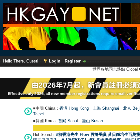
Hello There, Guest!
Login
Register
世界各地同志熱點 Global Ga
■中國 China：
香港 Hong Kong
上海 Shanghai
北京 Beij
Taipei
■韓國 Korea:
首爾 Seou
l
釜山 Busan
Hot Search:
#前香港先生 Flow 再捲爭議 昔日鍾培生百萬挑