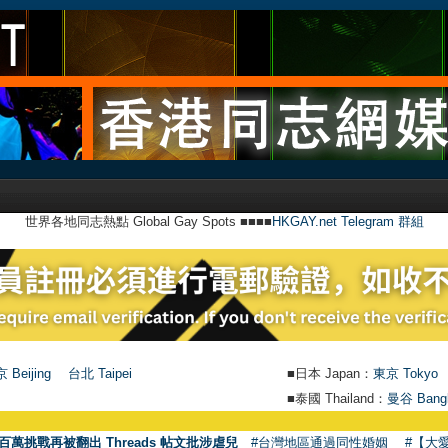
世界各地同志熱點 Global Gay Spots ■■■■
HKGAY.net Telegram 群組
 Beijing
台北 Taipei
■日本 Japan：
東京 Tokyo
■泰國 Thailand：
曼谷 Bang
百萬挑戰再被翻出 Threads 帖文批涉虐兒
#台灣地區通過同性婚姻
#【大