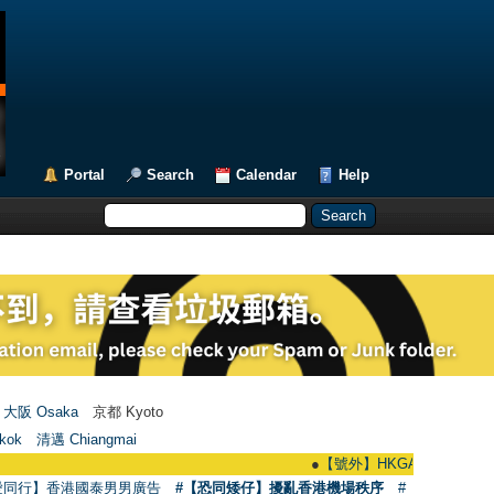
Portal
Search
Calendar
Help
大阪 Osaka
京都 Kyoto
kok
清邁 Chiangmai
●
【號外】HKGAY.net已啟動自家製【群聚
愛同行】香港國泰男男廣告
#【恐同矮仔】擾亂香港機場秩序
#