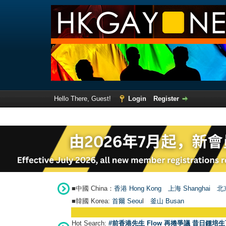
Hello There, Guest!
Login
Register
■中國 China：
香港 Hong Kong
上海 Shanghai
北京
■韓國 Korea:
首爾 Seou
l
釜山 Busan
Hot Search:
#前香港先生 Flow 再捲爭議 昔日鍾培生