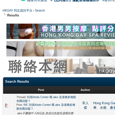
國泰男男廣告
#【恐同矮仔】擾亂香港機場秩序
#港男H
HKGAY 同志資訊平台
›
Search
Results
Search Results
Post
Author
Thread:
到底Kindo Center 嘅 alex 染過幾多種顏
色嘅頭髮？
宰人
Hong Kong 
Post:
RE: 到底Kindo Center 嘅 alex 染過幾多種
傑
摩、水療、桑
顏色嘅頭髮？
alex不嬲都中卜[8玩色 真係乜色都見過哂佢整