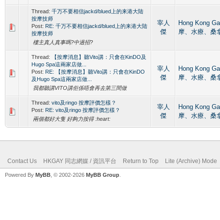
Thread:
千万不要相信jackd/blued上的来港大陆
按摩技师
宰人
Hong Kong 
Post:
RE: 千万不要相信jackd/blued上的来港大陆
傑
摩、水療、桑
按摩技师
樓主真人真事嗎?中過招?
Thread:
【按摩消息】聽Vito講：只會在KinDO及
Hugo Spa這兩家店做...
宰人
Hong Kong 
Post:
RE: 【按摩消息】聽Vito講：只會在KinDO
傑
摩、水療、桑
及Hugo Spa這兩家店做...
我都聽講VITO講佢係唔會再去第三間做
Thread:
vito及ringo 按摩評價怎樣？
宰人
Hong Kong 
Post:
RE: vito及ringo 按摩評價怎樣？
傑
摩、水療、桑
兩個都好大隻 好夠力按得 :heart:
Contact Us
HKGAY 同志網媒 / 資訊平台
Return to Top
Lite (Archive) Mode
Powered By
MyBB
, © 2002-2026
MyBB Group
.