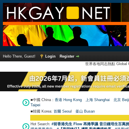
Hello There, Guest!
Login
Register
世界各地同志熱點 Global Ga
■中國 China：
香港 Hong Kong
上海 Shanghai
北京 Beij
Taipei
■韓國 Korea:
首爾 Seou
l
釜山 Busan
Hot Search:
#前香港先生 Flow 再捲爭議 昔日鍾培生百萬挑