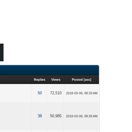
Replies
Views
Posted
[
asc
]
50
72,510
2018-03-06, 08:29 AM
38
50,985
2018-03-06, 08:28 AM