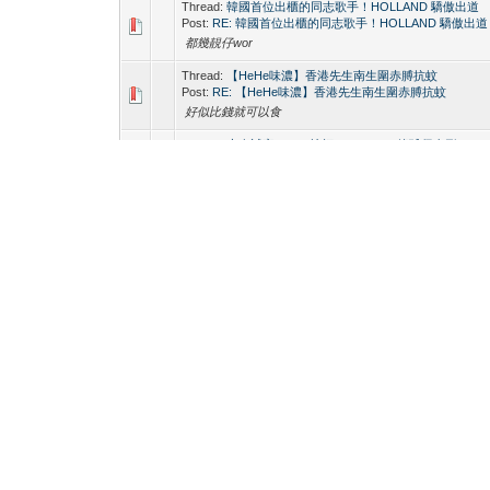
Thread:
韓國首位出櫃的同志歌手！HOLLAND 驕傲出道
Post:
RE: 韓國首位出櫃的同志歌手！HOLLAND 驕傲出道
都幾靚仔wor
Thread:
【HeHe味濃】香港先生南生圍赤膊抗蚊
Post:
RE: 【HeHe味濃】香港先生南生圍赤膊抗蚊
好似比錢就可以食
Thread:
上次試完KinDO技師Anderson，籃球仔身形，185
高，值得一試。
Post:
RE: 上次試完kinDO技師Jeffrey，超正！！
hugo好多part time 仔仔都好正啊
Thread:
【KINDO SECRET】alex, NIC, TEDDY, JERR
人有甚麼關係？
Post:
RE: 【KINDO SECRET】alex, NIC, TEDDY, JER
人有甚麼關係？
四手？哇？
Thread:
好懷念尖沙咀ABC Sauna
Post:
RE: 好懷念尖沙咀ABC Sauna
而家有hugo spa啦，我覺得好好多
Thread:
國內桑拿係點樣？
Post:
RE: 國內桑拿係點樣？
勸你唔好去 大陸好亂，玩得好癲
Thread:
千万不要相信jackd/blued上的来港大陆按摩技师
Post:
RE: 千万不要相信jackd/blued上的来港大陆按摩技师