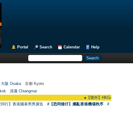
Portal
Search
Calendar
Help
大阪 Osaka
京都 Kyoto
kok
清邁 Chiangmai
●
【號外】HKGAY.net已啟動自家製【群聚T
愛同行】香港國泰男男廣告
#【恐同矮仔】擾亂香港機場秩序
#