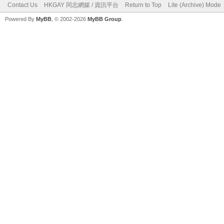
Contact Us
HKGAY 同志網媒 / 資訊平台
Return to Top
Lite (Archive) Mode
Powered By
MyBB
, © 2002-2026
MyBB Group
.