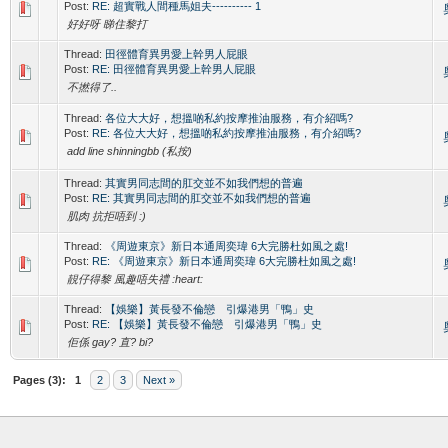
Post:
RE: 超實戰人間種馬姐夫---------- 1
好好呀 睇住黎打
Thread:
田徑體育異男愛上幹男人屁眼
Post:
RE: 田徑體育異男愛上幹男人屁眼
不撚得了..
Thread:
各位大大好，想搵啲私約按摩推油服務，有介紹嗎?
Post:
RE: 各位大大好，想搵啲私約按摩推油服務，有介紹嗎?
add line shinningbb (私按)
Thread:
其實男同志間的肛交並不如我們想的普遍
Post:
RE: 其實男同志間的肛交並不如我們想的普遍
肌肉 抗拒唔到 :)
Thread:
《周遊東京》新日本通周奕瑋 6大完勝杜如風之處!
Post:
RE: 《周遊東京》新日本通周奕瑋 6大完勝杜如風之處!
靚仔得黎 風趣唔失禮 :heart:
Thread:
【娛樂】黃長發不倫戀 引爆港男「鴨」史
Post:
RE: 【娛樂】黃長發不倫戀 引爆港男「鴨」史
佢係 gay? 直? bi?
Pages (3):
1
2
3
Next »