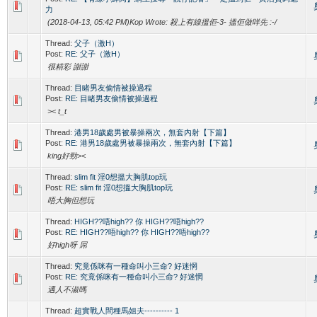
力
(2018-04-13, 05:42 PM)Kop Wrote: 殺上有線搵佢-3- 搵佢做咩先 :-/
Thread:
父子（激H）
Post:
RE: 父子（激H）
很精彩 謝謝
Thread:
目睹男友偷情被操過程
Post:
RE: 目睹男友偷情被操過程
>< t_t
Thread:
港男18歲處男被暴操兩次，無套內射【下篇】
Post:
RE: 港男18歲處男被暴操兩次，無套內射【下篇】
king好勁><
Thread:
slim fit 淫0想搵大胸肌top玩
Post:
RE: slim fit 淫0想搵大胸肌top玩
唔大胸但想玩
Thread:
HIGH??唔high?? 你 HIGH??唔high??
Post:
RE: HIGH??唔high?? 你 HIGH??唔high??
好high呀 屌
Thread:
究竟係咪有一種命叫小三命? 好迷惘
Post:
RE: 究竟係咪有一種命叫小三命? 好迷惘
遇人不淑嗎
Thread:
超實戰人間種馬姐夫---------- 1