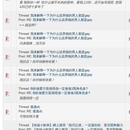
看 我和你一样 吃什么都不长肉的那种。要我上150，还不如等我死 想我
120已经十多年了
Thread:
我来解释一下为什么说养猫的男人都是gay
Post:
RE: 我来解释一下为什么说养猫的男人都是gay
=.= 就这样?
Thread:
我来解释一下为什么说养猫的男人都是gay
Post:
RE: 我来解释一下为什么说养猫的男人都是gay
代表喵咪，消灭你
Thread:
我来解释一下为什么说养猫的男人都是gay
Post:
RE: 我来解释一下为什么说养猫的男人都是gay
我抗议！你对动物有歧视！
Thread:
我来解释一下为什么说养猫的男人都是gay
Post:
RE: 我来解释一下为什么说养猫的男人都是gay
我抗议！你对猫有歧视！
Thread:
Bi於做愛方面係唔係一定會做1既角色多?
Post:
RE: Bi於做愛方面係唔係一定會做1既角色多?
我覺得唔一定
Thread:
腹責め
Post:
RE: 腹責め
可惜佢唔大隻
Thread:
【有線小鮮肉】網上搜尋「靚仔記者」一定搵到佢 黃浩賢夠魅力
Post:
RE: 【有線小鮮肉】網上搜尋「靚仔記者」一定搵到佢 黃浩賢夠魅