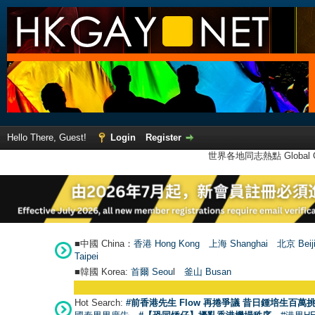
Hello There, Guest!
Login
Register
世界各地同志熱點 Global Ga
■中國 China：
香港 Hong Kong
上海 Shanghai
北京 Beij
Taipei
■韓國 Korea:
首爾 Seou
l
釜山 Busan
Hot Search:
#前香港先生 Flow 再捲爭議 昔日鍾培生百萬挑