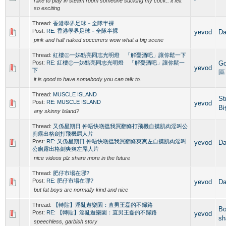
i like to play in steam room someone sucking my cock.. it felt
so exciting
Thread:
香港學界足球－全隊半裸
Post:
RE: 香港學界足球－全隊半裸
yevod
D
pink and half naked soccerers wow what a big scene
Thread:
紅樓㊣一姊點亮同志光明燈 「解憂酒吧」讓你鬆一下
Post:
RE: 紅樓㊣一姊點亮同志光明燈 「解憂酒吧」讓你鬆一
G
yevod
下
區
it is good to have somebody you can talk to.
Thread:
MUSCLE ISLAND
St
Post:
RE: MUSCLE ISLAND
yevod
B
any skinny lsland?
Thread:
又係星期日 仲唔快啲搵我買翻條打飛機自摸肌肉淫叫公
廁露出格劍打飛機屌人片
Post:
RE: 又係星期日 仲唔快啲搵我買翻條爽爽左自摸肌肉淫叫
yevod
D
公廁露出格劍爽爽左屌人片
nice videos plz share more in the future
Thread:
肥仔市場在哪?
Post:
RE: 肥仔市場在哪?
yevod
D
but fat boys are normally kind and nice
Thread:
【轉貼】淫亂遊樂園：直男王磊的不歸路
Bo
Post:
RE: 【轉貼】淫亂遊樂園：直男王磊的不歸路
yevod
sh
speechless, garbish story