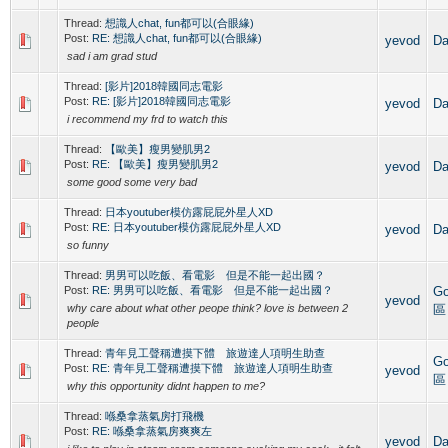
Thread:
想識人chat, fun都可以(合眼緣)
Post:
RE: 想識人chat, fun都可以(合眼緣)
yevod
D
sad i am grad stud
Thread:
[影片]2018韓國同志電影
Post:
RE: [影片]2018韓國同志電影
yevod
D
i recommend my frd to watch this
Thread:
【歐美】瘦男變肌男2
Post:
RE: 【歐美】瘦男變肌男2
yevod
D
some good some very bad
Thread:
日本youtuber模仿露屁屁外星人XD
Post:
RE: 日本youtuber模仿露屁屁外星人XD
yevod
D
so funny
Thread:
男男可以吃飯、看電影 但是不能一起出國？
Post:
RE: 男男可以吃飯、看電影 但是不能一起出國？
G
yevod
why care about what other peope think? love is between 2
區
people
Thread:
青年見工聲稱遭摸下體 旅遊達人項明生助查
G
Post:
RE: 青年見工聲稱遭摸下體 旅遊達人項明生助查
yevod
區
why this opportunity didnt happen to me?
Thread:
喺桑拿蒸氣房打飛機
Post:
RE: 喺桑拿蒸氣房爽爽左
yevod
D