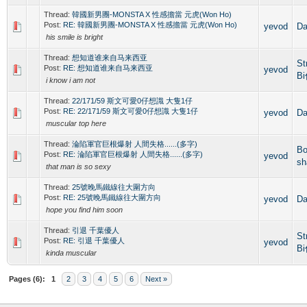
Thread:
韓國新男團-MONSTA X 性感擔當 元虎(Won Ho)
Post:
RE: 韓國新男團-MONSTA X 性感擔當 元虎(Won Ho)
yevod
D
his smile is bright
Thread:
想知道谁来自马来西亚
St
Post:
RE: 想知道谁来自马来西亚
yevod
B
i know i am not
Thread:
22/171/59 斯文可愛0仔想識 大隻1仔
Post:
RE: 22/171/59 斯文可愛0仔想識 大隻1仔
yevod
D
muscular top here
Thread:
淪陷軍官巨根爆射 人間失格......(多字)
Bo
Post:
RE: 淪陷軍官巨根爆射 人間失格......(多字)
yevod
sh
that man is so sexy
Thread:
25號晚馬鐵線往大圍方向
Post:
RE: 25號晚馬鐵線往大圍方向
yevod
D
hope you find him soon
Thread:
引退 千葉優人
St
Post:
RE: 引退 千葉優人
yevod
B
kinda muscular
Pages (6):
1
2
3
4
5
6
Next »