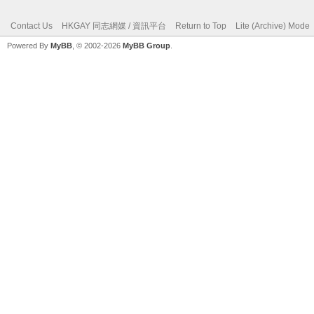
Contact Us
HKGAY 同志網媒 / 資訊平台
Return to Top
Lite (Archive) Mode
Powered By
MyBB
, © 2002-2026
MyBB Group
.