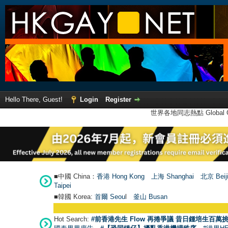
Hello There, Guest!
Login
Register
世界各地同志熱點 Global Ga
■中國 China：
香港 Hong Kong
上海 Shanghai
北京 Beij
Taipei
■韓國 Korea:
首爾 Seou
l
釜山 Busan
Hot Search:
#前香港先生 Flow 再捲爭議 昔日鍾培生百萬挑