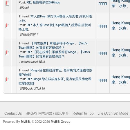
Hong Kon
Post:
RE: 最厲害的技師Ringo
qqqq
摩、水療
想book
Thread:
本人首Post 就打Spa嘅個人感受啦 評就叫唔
上啦。
Hong Kon
Post:
RE: 本人首Post 就打Spa嘅個人感受啦 評就叫
qqqq
摩、水療
唔上啦。
好想搵佢啊！
Thread:
【同志按摩】軍服系韓仔Ringo，【Vito's
Team團隊】的質素有甚麼保證？
Hong Kon
Post:
RE: 【同志按摩】軍服系韓仔Ringo，【Vito's
qqqq
摩、水療
Team團隊】的質素有甚麼保證？
I wanna book him!
Thread:
Ringo 除左樣靚身材正, 是有氣質又懂物理按
摩的技師
Hong Kon
Post:
RE: Ringo 除左樣靚身材正, 是有氣質又懂物理
qqqq
摩、水療
按摩的技師
好難book 又full 晒
Contact Us
HKGAY 同志網媒 / 資訊平台
Return to Top
Lite (Archive) Mode
Powered By
MyBB
, © 2002-2026
MyBB Group
.