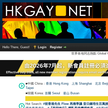
Hello There, Guest!
Login
Register
世界各地同志熱點 Global Ga
■中國 China：
香港 Hong Kong
上海 Shanghai
北京 Beij
Taipei
■韓國 Korea:
首爾 Seou
l
釜山 Busan
Hot Search:
#前香港先生 Flow 再捲爭議 昔日鍾培生百萬挑