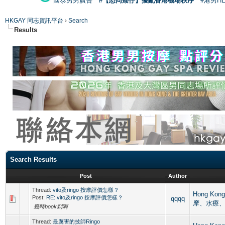
國泰男男廣告
#【恐同矮仔】擾亂香港機場秩序
#港男H
HKGAY 同志資訊平台
›
Search
Results
Search Results
Post
Author
Thread:
vito及ringo 按摩評價怎樣？
Hong Kon
Post:
RE: vito及ringo 按摩評價怎樣？
qqqq
摩、水療
幾時book到啊
Thread:
最厲害的技師Ringo