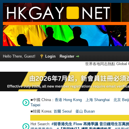
Hello There, Guest!
Login
Register
世界各地同志熱點 Global Ga
■中國 China：
香港 Hong Kong
上海 Shanghai
北京 Beij
Taipei
■韓國 Korea:
首爾 Seou
l
釜山 Busan
Hot Search:
#前香港先生 Flow 再捲爭議 昔日鍾培生百萬挑