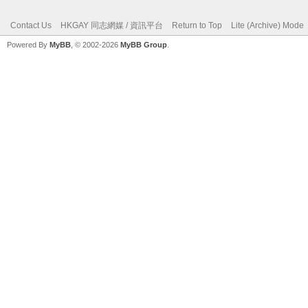
Contact Us
HKGAY 同志網媒 / 資訊平台
Return to Top
Lite (Archive) Mode
Powered By
MyBB
, © 2002-2026
MyBB Group
.