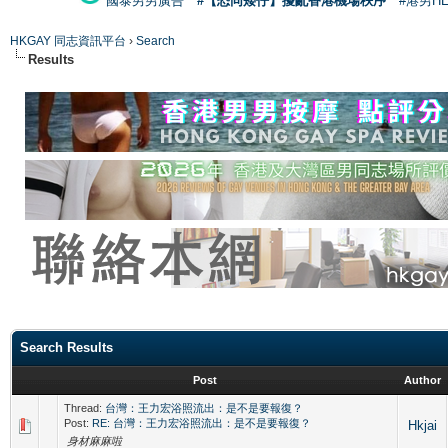
國泰男男廣告
#【恐同矮仔】擾亂香港機場秩序
#港男H
HKGAY 同志資訊平台
›
Search
Results
Search Results
Post
Author
Thread:
台灣：王力宏浴照流出：是不是要報復？
Post:
RE: 台灣：王力宏浴照流出：是不是要報復？
Hkjai
身材麻麻啦