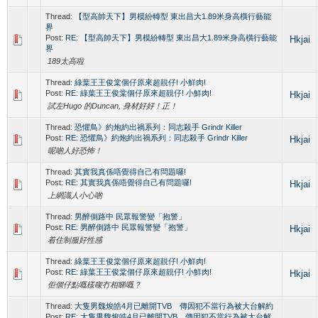
Thread:
【型高帥天下】男模紛轉型 東出昌大1.89米身高橫行藝能
界
Post:
RE: 【型高帥天下】男模紛轉型 東出昌大1.89米身高橫行藝能
Hkjai
界
189太高啦
Thread:
綠葉王王俊棠個仔原來超靚仔! 小鮮肉!
Post:
RE: 綠葉王王俊棠個仔原來超靚仔! 小鮮肉!
Hkjai
試左Hugo 的Duncan, 身材好好！正！
Thread:
恐懼鳥》約炮約出禍系列：同志殺手 Grindr Killer
Post:
RE: 恐懼鳥》約炮約出禍系列：同志殺手 Grindr Killer
Hkjai
呢啲人好恐怖！
Thread:
其實我真係唔覺得自己有問題囉!
Post:
RE: 其實我真係唔覺得自己有問題囉!
Hkjai
上網識人小心啲
Thread:
男醉倒路中 民眾報警變「抱警」
Post:
RE: 男醉倒路中 民眾報警變「抱警」
Hkjai
着住制服好性感
Thread:
綠葉王王俊棠個仔原來超靚仔! 小鮮肉!
Post:
RE: 綠葉王王俊棠個仔原來超靚仔! 小鮮肉!
Hkjai
佢個仔點嘅樣㗎冇相睇嘅？
Thread:
大隻男魏焌皓4月已離開TVB 傳因犯不當行為被大台解約
Post:
RE: 大隻男魏焌皓4月已離開TVB 傳因犯不當行為被大台解