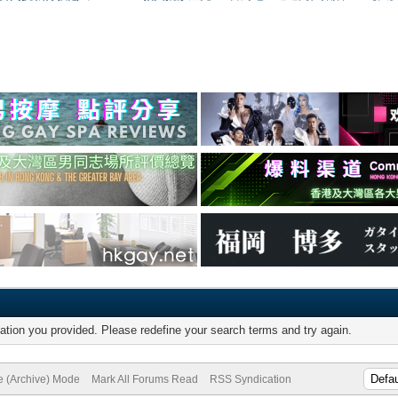
mation you provided. Please redefine your search terms and try again.
te (Archive) Mode
Mark All Forums Read
RSS Syndication