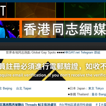
世界各地同志熱點 Global Gay Spots ■■■■
HKGAY.net Telegram 群組
 Beijing
台北 Taipei
■日本 Japan：
東京 Tokyo
■泰國 Thailand：
曼谷 Bang
百萬挑戰再被翻出 Threads 帖文批涉虐兒
#台灣地區通過同性婚姻
#【大