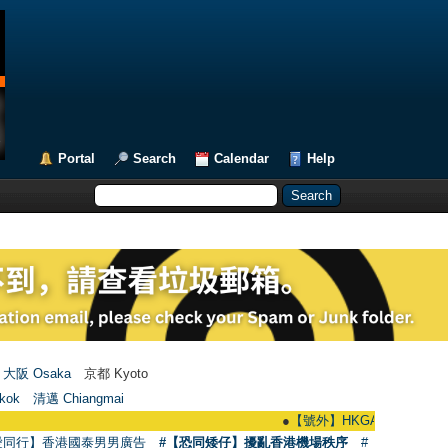
Portal
Search
Calendar
Help
大阪 Osaka
京都 Kyoto
kok
清邁 Chiangmai
●
【號外】HKGAY.net已啟動自家製【群聚
愛同行】香港國泰男男廣告
#【恐同矮仔】擾亂香港機場秩序
#