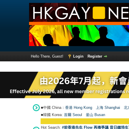
Hello There, Guest!
Login
Register
■中國 China：
香港 Hong Kong
上海 Shanghai
北京
■韓國 Korea:
首爾 Seou
l
釜山 Busan
Hot Search:
#前香港先生 Flow 再捲爭議 昔日鍾培生