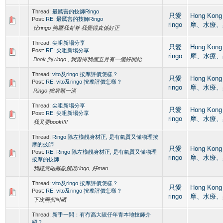
Thread:
最厲害的技師Ringo
只愛
Hong Kon
Post:
RE: 最厲害的技師Ringo
ringo
摩、水療、
比ringo 胸壓我背脊 我覺得真係好正
Thread:
尖咀新場分享
只愛
Hong Kon
Post:
RE: 尖咀新場分享
ringo
摩、水療、
Book 到 ringo , 我覺得我個五月有一個好開始
Thread:
vito及ringo 按摩評價怎樣？
只愛
Hong Kon
Post:
RE: vito及ringo 按摩評價怎樣？
ringo
摩、水療、
Ringo 按肩頸一流
Thread:
尖咀新場分享
只愛
Hong Kon
Post:
RE: 尖咀新場分享
ringo
摩、水療、
我又要book!!!!
Thread:
Ringo 除左樣靚身材正, 是有氣質又懂物理按
摩的技師
只愛
Hong Kon
Post:
RE: Ringo 除左樣靚身材正, 是有氣質又懂物理
ringo
摩、水療、
按摩的技師
我鍾意唔戴眼鏡既ringo, 好man
Thread:
vito及ringo 按摩評價怎樣？
只愛
Hong Kon
Post:
RE: vito及ringo 按摩評價怎樣？
ringo
摩、水療、
下次兩個叫晒
Thread:
新手一問：有冇高大靚仔年青本地技師介
紹？