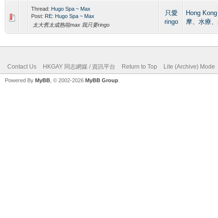
Thread:
Hugo Spa ~ Max
只愛
Hong Kon
Post:
RE: Hugo Spa ~ Max
ringo
摩、水療、
太大舊太成熟啦max 我只要ringo
Contact Us
HKGAY 同志網媒 / 資訊平台
Return to Top
Lite (Archive) Mode
Powered By
MyBB
, © 2002-2026
MyBB Group
.