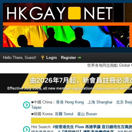
Hello There, Guest!
Login
Register
世界各地同志熱點 Global Ga
■中國 China：
香港 Hong Kong
上海 Shanghai
北京 Beij
Taipei
■韓國 Korea:
首爾 Seou
l
釜山 Busan
Hot Search:
#前香港先生 Flow 再捲爭議 昔日鍾培生百萬挑