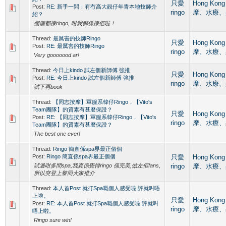
只愛
Hong Kon
Post:
RE: 新手一問：有冇高大靚仔年青本地技師介
ringo
摩、水療、
紹？
個個都揀ringo, 咁我都係揀佢啦！
Thread:
最厲害的技師Ringo
只愛
Hong Kon
Post:
RE: 最厲害的技師Ringo
ringo
摩、水療、
Very gooooood ar!
Thread:
今日上kindo 試左個新師傅 強推
只愛
Hong Kon
Post:
RE: 今日上kindo 試左個新師傅 強推
ringo
摩、水療、
試下再book
Thread:
【同志按摩】軍服系韓仔Ringo，【Vito's
Team團隊】的質素有甚麼保證？
只愛
Hong Kon
Post:
RE: 【同志按摩】軍服系韓仔Ringo，【Vito's
ringo
摩、水療、
Team團隊】的質素有甚麼保證？
The best one ever!
Thread:
Ringo 簡直係spa界最正個個
Post:
Ringo 簡直係spa界最正個個
只愛
Hong Kon
試過咁多間spa,我真係覺得ringo 係完美,做左佢fans,
ringo
摩、水療、
所以突登上黎同大家推介
Thread:
本人首Post 就打Spa嘅個人感受啦 評就叫唔
上啦。
只愛
Hong Kon
Post:
RE: 本人首Post 就打Spa嘅個人感受啦 評就叫
ringo
摩、水療、
唔上啦。
Ringo sure win!