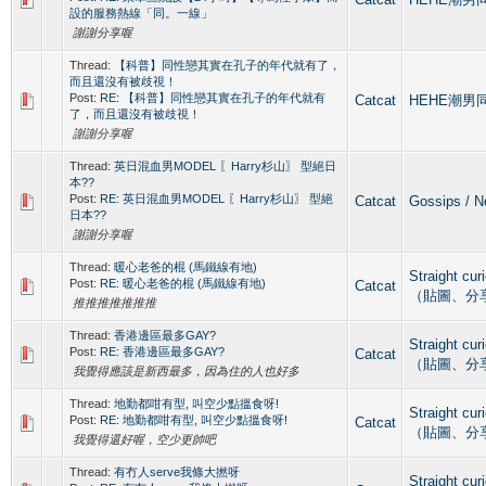
設的服務熱線「同。一線」
謝謝分享喔
Thread:
【科普】同性戀其實在孔子的年代就有了，
而且還沒有被歧視！
Post:
RE: 【科普】同性戀其實在孔子的年代就有
Catcat
HEHE潮男同人
了，而且還沒有被歧視！
謝謝分享喔
Thread:
英日混血男MODEL 〖Harry杉山〗 型絕日
本??
Post:
RE: 英日混血男MODEL 〖Harry杉山〗 型絕
Catcat
Gossips 
日本??
謝謝分享喔
Thread:
暖心老爸的棍 (馬鐵線有地)
Straight c
Post:
RE: 暖心老爸的棍 (馬鐵線有地)
Catcat
（貼圖、分
推推推推推推推
Thread:
香港邊區最多GAY?
Straight c
Post:
RE: 香港邊區最多GAY?
Catcat
（貼圖、分
我覺得應該是新西最多，因為住的人也好多
Thread:
地勤都咁有型, 叫空少點搵食呀!
Straight c
Post:
RE: 地勤都咁有型, 叫空少點搵食呀!
Catcat
（貼圖、分
我覺得還好喔，空少更帥吧
Thread:
有冇人serve我條大撚呀
Straight c