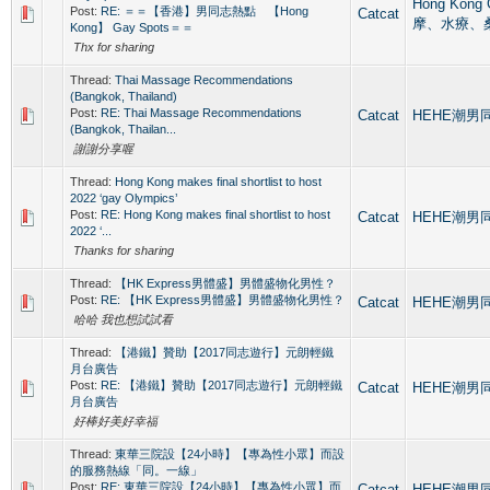
Hong Kong
Post:
RE: ＝＝【香港】男同志熱點 【Hong
Catcat
摩、水療、
Kong】 Gay Spots＝＝
Thx for sharing
Thread:
Thai Massage Recommendations
(Bangkok, Thailand)
Post:
RE: Thai Massage Recommendations
Catcat
HEHE潮男同人
(Bangkok, Thailan...
謝謝分享喔
Thread:
Hong Kong makes final shortlist to host
2022 ‘gay Olympics’
Post:
RE: Hong Kong makes final shortlist to host
Catcat
HEHE潮男同人
2022 ‘...
Thanks for sharing
Thread:
【HK Express男體盛】男體盛物化男性？
Post:
RE: 【HK Express男體盛】男體盛物化男性？
Catcat
HEHE潮男同人
哈哈 我也想試試看
Thread:
【港鐵】贊助【2017同志遊行】元朗輕鐵
月台廣告
Post:
RE: 【港鐵】贊助【2017同志遊行】元朗輕鐵
Catcat
HEHE潮男同人
月台廣告
好棒好美好幸福
Thread:
東華三院設【24小時】【專為性小眾】而設
的服務熱線「同。一線」
Post:
RE: 東華三院設【24小時】【專為性小眾】而
Catcat
HEHE潮男同人