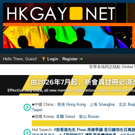
Hello There, Guest!
Login
Register
世界各地同志熱點 Global Ga
■中國 China：
香港 Hong Kong
上海 Shanghai
北京 Beij
Taipei
■韓國 Korea:
首爾 Seou
l
釜山 Busan
Hot Search:
#前香港先生 Flow 再捲爭議 昔日鍾培生百萬挑