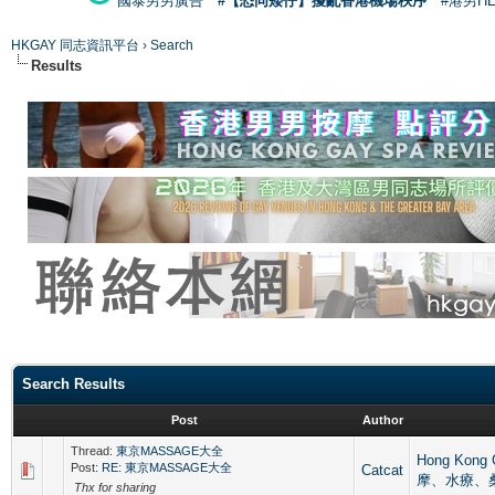
國泰男男廣告
#【恐同矮仔】擾亂香港機場秩序
#港男H
HKGAY 同志資訊平台
›
Search
Results
Search Results
Post
Author
Thread:
東京MASSAGE大全
Hong Kong
Post:
RE: 東京MASSAGE大全
Catcat
摩、水療、
Thx for sharing