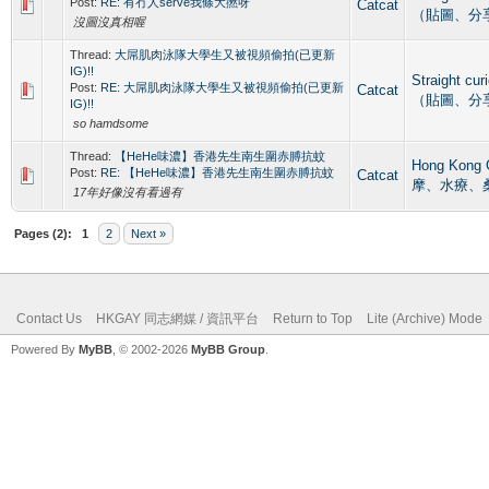
Post:
RE: 有冇人serve我條大撚呀
Catcat
（貼圖、分
沒圖沒真相喔
Thread:
大屌肌肉泳隊大學生又被視頻偷拍(已更新
IG)!!
Straight c
Post:
RE: 大屌肌肉泳隊大學生又被視頻偷拍(已更新
Catcat
（貼圖、分
IG)!!
so hamdsome
Thread:
【HeHe味濃】香港先生南生圍赤膊抗蚊
Hong Kong
Post:
RE: 【HeHe味濃】香港先生南生圍赤膊抗蚊
Catcat
摩、水療、
17年好像沒有看過有
Pages (2):
1
2
Next »
Contact Us
HKGAY 同志網媒 / 資訊平台
Return to Top
Lite (Archive) Mode
Powered By
MyBB
, © 2002-2026
MyBB Group
.