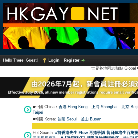
Hello There, Guest!
Login
Register
世界各地同志熱點 Global Ga
■中國 China：
香港 Hong Kong
上海 Shanghai
北京 Beij
Taipei
■韓國 Korea:
首爾 Seou
l
釜山 Busan
Hot Search:
#前香港先生 Flow 再捲爭議 昔日鍾培生百萬挑