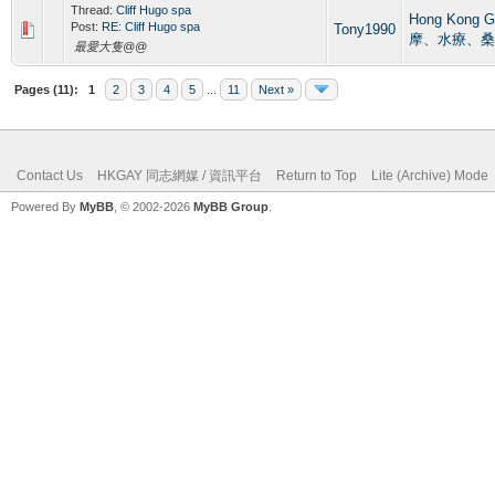
Thread:
Cliff Hugo spa
Hong Kong 
Post:
RE: Cliff Hugo spa
Tony1990
摩、水療、桑
最愛大隻@@
Pages (11):
1
2
3
4
5
...
11
Next »
Contact Us
HKGAY 同志網媒 / 資訊平台
Return to Top
Lite (Archive) Mode
Powered By
MyBB
, © 2002-2026
MyBB Group
.