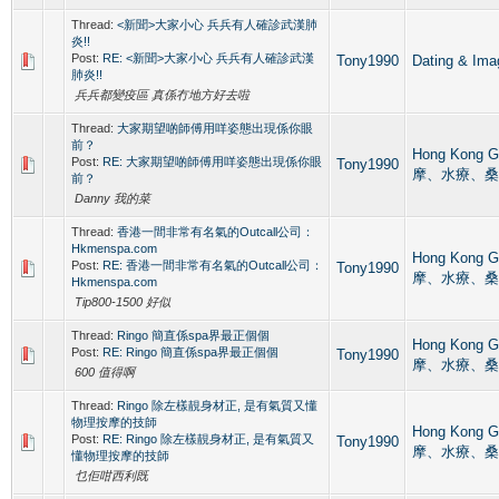
Thread:
<新聞>大家小心 兵兵有人確診武漢肺
炎!!
Post:
RE: <新聞>大家小心 兵兵有人確診武漢
Tony1990
Dating &
肺炎!!
兵兵都變疫區 真係冇地方好去啦
Thread:
大家期望啲師傅用咩姿態出現係你眼
前？
Hong Kong 
Post:
RE: 大家期望啲師傅用咩姿態出現係你眼
Tony1990
摩、水療、桑
前？
Danny 我的菜
Thread:
香港一間非常有名氣的Outcall公司：
Hkmenspa.com
Hong Kong 
Post:
RE: 香港一間非常有名氣的Outcall公司：
Tony1990
摩、水療、桑
Hkmenspa.com
Tip800-1500 好似
Thread:
Ringo 簡直係spa界最正個個
Hong Kong 
Post:
RE: Ringo 簡直係spa界最正個個
Tony1990
摩、水療、桑
600 值得啊
Thread:
Ringo 除左樣靚身材正, 是有氣質又懂
物理按摩的技師
Hong Kong 
Post:
RE: Ringo 除左樣靚身材正, 是有氣質又
Tony1990
摩、水療、桑
懂物理按摩的技師
乜佢咁西利既