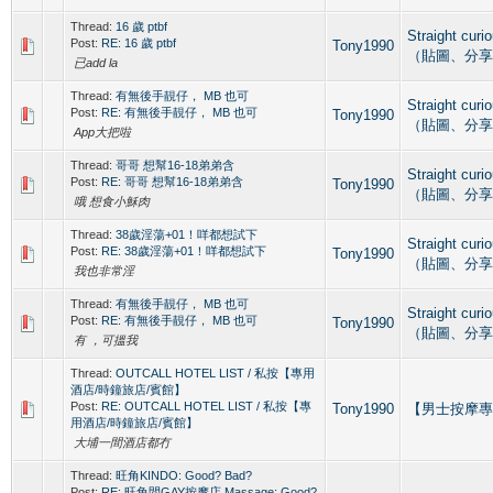
Thread:
16 歲 ptbf
Straight cu
Post:
RE: 16 歲 ptbf
Tony1990
（貼圖、分享
已add la
Thread:
有無後手靚仔， MB 也可
Straight cu
Post:
RE: 有無後手靚仔， MB 也可
Tony1990
（貼圖、分享
App大把啦
Thread:
哥哥 想幫16-18弟弟含
Straight cu
Post:
RE: 哥哥 想幫16-18弟弟含
Tony1990
（貼圖、分享
哦 想食小穌肉
Thread:
38歲淫蕩+01！咩都想試下
Straight cu
Post:
RE: 38歲淫蕩+01！咩都想試下
Tony1990
（貼圖、分享
我也非常淫
Thread:
有無後手靚仔， MB 也可
Straight cu
Post:
RE: 有無後手靚仔， MB 也可
Tony1990
（貼圖、分享
有 ，可搵我
Thread:
OUTCALL HOTEL LIST / 私按【專用
酒店/時鐘旅店/賓館】
Post:
RE: OUTCALL HOTEL LIST / 私按【專
Tony1990
【男士按摩專區】G
用酒店/時鐘旅店/賓館】
大埔一間酒店都冇
Thread:
旺角KINDO: Good? Bad?
Post:
RE: 旺角間GAY按摩店 Massage: Good?