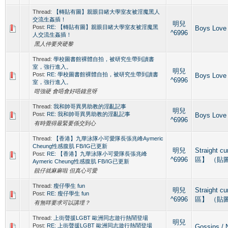
Thread:
【轉貼有圖】親眼目睹大學室友被淫魔黑人
交流生姦插！
明兒
Post:
RE: 【轉貼有圖】親眼目睹大學室友被淫魔黑
Boys Love
^6996
人交流生姦插！
黑人仲要夾硬黎
Thread:
學校圖書館裸體自拍，被研究生帶到讀書
室，強行進入。
明兒
Post:
RE: 學校圖書館裸體自拍，被研究生帶到讀書
Boys Love
^6996
室，強行進入。
咁強硬 會唔會好唔鐘意呀
Thread:
我和帥哥異男助教的淫亂記事
明兒
Post:
RE: 我和帥哥異男助教的淫亂記事
Boys Love
^6996
有時覺得最緊要係交到心
Thread:
【香港】九華泳隊小可愛隊長張兆峰Aymeric
Cheung性感腹肌 FB/IG已更新
明兒
Straight c
Post:
RE: 【香港】九華泳隊小可愛隊長張兆峰
^6996
區】 （貼
Aymeric Cheung性感腹肌 FB/IG已更新
靚仔就麻麻啦 但真心可愛
Thread:
瘦仔學生 fun
明兒
Straight c
Post:
RE: 瘦仔學生 fun
^6996
區】 （貼
有無咩要求可以講埋？
Thread:
上街聲援LGBT 歐洲同志遊行熱鬧登場
明兒
Post:
RE: 上街聲援LGBT 歐洲同志遊行熱鬧登場
Gossips 