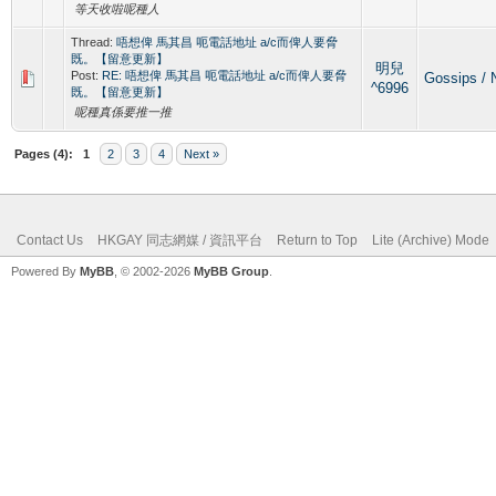
等天收啦呢種人
Thread:
唔想俾 馬其昌 呃電話地址 a/c而俾人要脅
既。【留意更新】
明兒
Post:
RE: 唔想俾 馬其昌 呃電話地址 a/c而俾人要脅
Gossips 
^6996
既。【留意更新】
呢種真係要推一推
Pages (4):
1
2
3
4
Next »
Contact Us
HKGAY 同志網媒 / 資訊平台
Return to Top
Lite (Archive) Mode
Powered By
MyBB
, © 2002-2026
MyBB Group
.