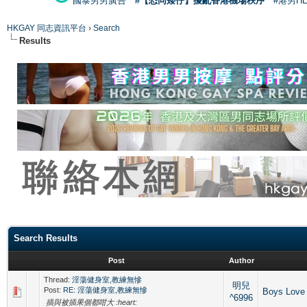
國泰男男廣告
#【恐同矮仔】擾亂香港機場秩序
#港男H
HKGAY 同志資訊平台
›
Search
Results
Search Results
Post
Author
Thread:
淫蕩健身室,教練無慘
明兒
Post:
RE: 淫蕩健身室,教練無慘
Boys Love
^6996
插與被插果個都咁大 :heart: