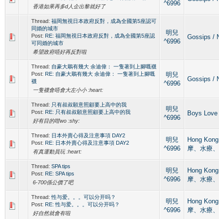
^6996
香港如果再多d人企出黎就好了
Thread:
福岡無視日本政府反對，成為全國第5座認可
同婚的城市
明兒
Post:
RE: 福岡無視日本政府反對，成為全國第5座認
Gossips 
^6996
可同婚的城市
希望政府唔好再反對啦
Thread:
自豪大鵰有幾大 余迪偉： 一隻著到上腳嘅襪
Post:
RE: 自豪大鵰有幾大 余迪偉： 一隻著到上腳嘅
明兒
Gossips 
襪
^6996
一隻襪會唔會大左小小 :heart:
Thread:
只有叔叔願意照顧要上高中的我
明兒
Post:
RE: 只有叔叔願意照顧要上高中的我
Boys Love
^6996
好有目的咁wo :shy:
Thread:
日本外賣心得及注意事項 DAY2
明兒
Hong Kon
Post:
RE: 日本外賣心得及注意事項 DAY2
^6996
摩、水療、
有真運動員玩 :heart:
Thread:
SPA tips
明兒
Hong Kon
Post:
RE: SPA tips
^6996
摩、水療、
6-700係公價了吧
Thread:
性与爱。。。可以分开吗？
明兒
Hong Kon
Post:
RE: 性与爱。。。可以分开吗？
^6996
摩、水療、
好自然就會有啦