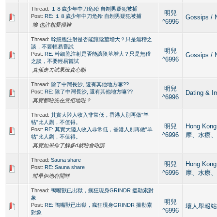
Thread:
１８歲少年中刀危殆 自刎男疑犯被捕
明兒
Post:
RE: １８歲少年中刀危殆 自刎男疑犯被捕
Gossips 
^6996
唉 也許相愛很難
Thread:
幹細胞注射是否能讓陰莖增大？只是無稽之
談，不要輕易嘗試
明兒
Post:
RE: 幹細胞注射是否能讓陰莖增大？只是無稽
Gossips 
^6996
之談，不要輕易嘗試
真係走去試果班真心勁
Thread:
除了中灣長沙, 還有其他地方嘛??
明兒
Post:
RE: 除了中灣長沙, 還有其他地方嘛??
Dating 
^6996
其實都唔洗在意佢地啦？
Thread:
其實大陸人收入非常低，香港人別再做"羊
牯"比人劏，不值得。
明兒
Hong Kon
Post:
RE: 其實大陸人收入非常低，香港人別再做"羊
^6996
摩、水療、
牯"比人劏，不值得。
其實如果你了解多d就唔會咁講...
Thread:
Sauna share
明兒
Hong Kon
Post:
RE: Sauna share
^6996
摩、水療、
咁早佢地有開咩
Thread:
鴨嘴獸已出獄，瘋狂現身GRINDR 搵勒索對
象
明兒
Post:
RE: 鴨嘴獸已出獄，瘋狂現身GRINDR 搵勒索
壞人舉報站 Ba
^6996
對象