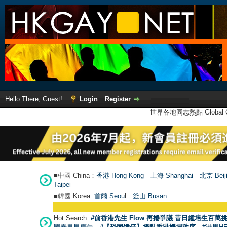
Hello There, Guest!
Login
Register
世界各地同志熱點 Global Ga
■中國 China：
香港 Hong Kong
上海 Shanghai
北京 Beij
Taipei
■韓國 Korea:
首爾 Seou
l
釜山 Busan
●
【
Hot Search:
#前香港先生 Flow 再捲爭議 昔日鍾培生百萬挑