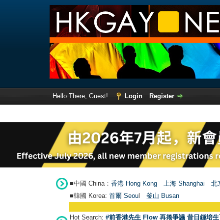
Hello There, Guest!
Login
Register
■中國 China：
香港 Hong Kong
上海 Shanghai
北京
■韓國 Korea:
首爾 Seou
l
釜山 Busan
Hot Search:
#前香港先生 Flow 再捲爭議 昔日鍾培生