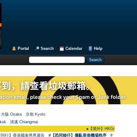
Portal
Search
Calendar
Help
大阪 Osaka
京都 Kyoto
kok
清邁 Chiangmai
●
【號外】HKGAY.net已啟動自家製【群聚Te
愛同行】香港國泰男男廣告
#【恐同矮仔】擾亂香港機場秩序
#