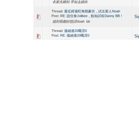
衣家先睇到 早知去綁你
Thread:
最近經過旺角朗豪坊，試左新人Noah
Post:
RE: 諗住食Jolibee，點知試咗Danny BB！
Si
搞到我都好想試Noah bb
Thread:
搵細過20嘅淫0
Post:
RE: 搵細過20嘅淫0
Si
無相睇睇咩
Thread:
籃球仔 好想比人含 有圖
Post:
RE: 籃球仔 好想比人含 有圖
Si
籃球仔好高有muscle?
Thread:
<新聞>大家小心 兵兵有人確診武漢肺炎!!
Post:
RE: <新聞>大家小心 兵兵有人確診武漢肺炎!!
Si
今日都聽人講
Thread:
前方18+ 加粗口注意
Post:
RE: 前方18+ 加粗口注意
Si
想知咁要幾多
Thread:
從未拍過拖又喜歡健身的男人會否是gay？
Post:
RE: 從未拍過拖又喜歡健身的男人會否是gay？
Si
唔一定喎要睇人
Thread:
Hugo新人 Christian? And Zeno
Post:
RE: Hugo新人 Christian? And Zeno
Si
佢兩個呢排都好似返小左