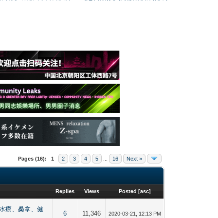
Pages (16):
1
2
3
4
5
...
16
Next »
Replies
Views
Posted
[
asc
]
【按摩、水療、桑拿、健
6
11,346
2020-03-21, 12:13 PM