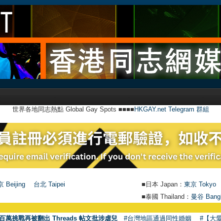
世界各地同志熱點 Global Gay Spots ■■■■
HKGAY.net Telegram 群組
 Beijing
台北 Taipei
■日本 Japan：
東京 Tokyo
■泰國 Thailand：
曼谷 Bang
百萬挑戰再被翻出 Threads 帖文批涉虐兒
#台灣地區通過同性婚姻
#【大