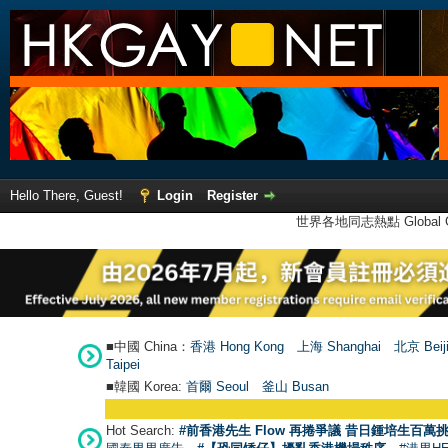
Hello There, Guest!
Login
Register
世界各地同志熱點 Global Ga
■中國 China：
香港 Hong Kong
上海 Shanghai
北京 Beij
Taipei
■韓國 Korea:
首爾 Seou
l
釜山 Busan
Hot Search:
#前香港先生 Flow 再捲爭議 昔日鍾培生百萬挑