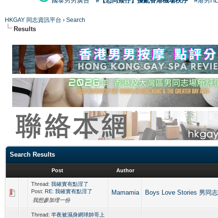
國泰男男廣告
#【恐同矮仔】擾亂香港機場秩序
#港男H
HKGAY 同志資訊平台
›
Search
Results
Search Results
Post
Author
Thread:
我確實有點淫了
Post:
RE: 我確實有點淫了
Mamamia
Boys Love Stories 男同志
我想參加埋一份
Thread:
半夜被濕身網球帥哥上