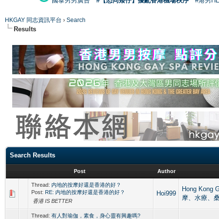
國泰男男廣告
#【恐同矮仔】擾亂香港機場秩序
#港男H
HKGAY 同志資訊平台
›
Search
Results
Search Results
Post
Author
Thread:
内地的按摩好還是香港的好？
Hong Kong
Post:
RE: 内地的按摩好還是香港的好？
Hoi999
摩、水療、
香港 IS BETTER
Thread:
有人對瑜伽，素食，身心靈有興趣嗎?