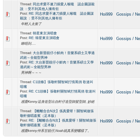
Thread:
同志求愛不遂刀插愛人喉嚨 認企圖謀殺
說 ：受不到其他人擁有佢
Post:
RE: 同志求愛不遂刀插愛人喉嚨 認企圖謀
Hoi999
Gossips /
殺說 ：受不到其他人擁有佢
年輕人太衝了
Thread:
韓星東京演唱會
Post:
RE: 韓星東京演唱會
Hoi999
Gossips /
睇唔到.....
Thread:
大台新晉靚仔小鮮肉！音樂系碩士又學過
武術～全能型男神
Post:
RE: 大台新晉靚仔小鮮肉！音樂系碩士又學
Hoi999
Gossips /
過武術～全能型男神
男神啊～～～
Thread:
C1頭條】張敬軒關智斌打情罵俏 歌迷叫
咀嘴
Post:
RE: C1頭條】張敬軒關智斌打情罵俏 歌迷叫
Hoi999
Gossips /
咀嘴
感覺Kenny這身造型出自軒仔造型師髪型師, 妙絕
Thread:
【離離合合N次】係真愛呀！關智斌做張
敬軒個唱嘉賓（足本版）
Post:
RE: 【離離合合N次】係真愛呀！關智斌做張
Hoi999
Gossips /
敬軒個唱嘉賓（足本版）
感覺kenny仲系甘靚仔,Noah就真系變曬樣了。