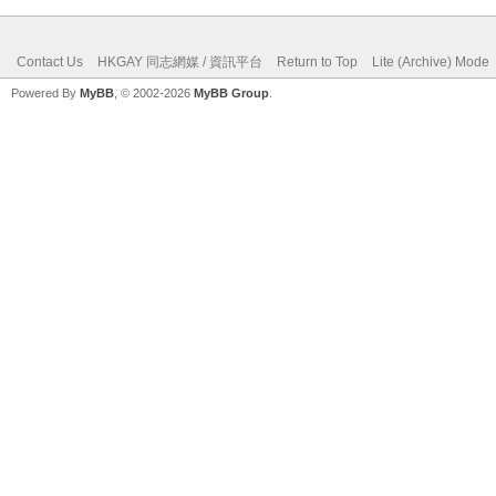
Contact Us
HKGAY 同志網媒 / 資訊平台
Return to Top
Lite (Archive) Mode
Powered By
MyBB
, © 2002-2026
MyBB Group
.