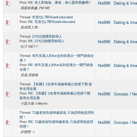
Post:
RE: 有人對瑜伽，素食，身心靈有興趣嗎?
Hoi999
Dating &
我都有興趣, PM ME
Thread:
究竟乜L7野叫well educated
Post:
RE: 究竟乜L7野叫well educated
Hoi999
Dating &
真係黑人憎....
Thread:
27/5元朗體育館尋人
Post:
RE: 27/5元朗體育館尋人
Hoi999
Dating &
IS IT ME?.?
Thread:
有冇見過人約fun去到佢屋企一開門就係全
祼？
Post:
RE: 有冇見過人約fun去到佢屋企一開門就係
Hoi999
Dating &
全祼？
見過,我都會
Thread:
【有圖】2名青年港鐵車廂公然摸下體 疑
有生理反應
Post:
RE: 【有圖】2名青年港鐵車廂公然摸下體
Hoi999
Gossips /
疑有生理反應
小題大做 :rolleyes:
Thread:
72歲老翁性侵88歲老翁 只為證明他是同性
戀！
Post:
RE: 72歲老翁性侵88歲老翁 只為證明他是同
Hoi999
Gossips /
性戀！
好變態 :-/