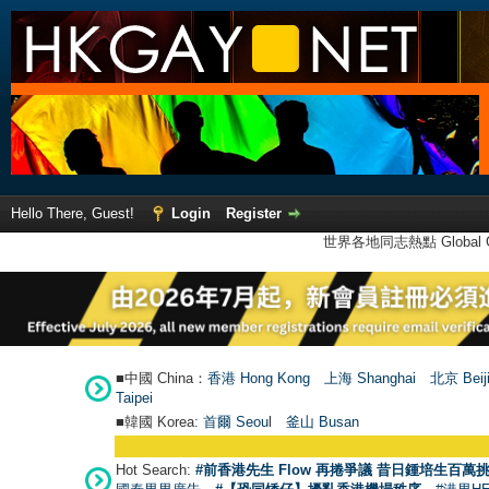
Hello There, Guest!
Login
Register
世界各地同志熱點 Global Ga
■中國 China：
香港 Hong Kong
上海 Shanghai
北京 Beij
Taipei
■韓國 Korea:
首爾 Seou
l
釜山 Busan
Hot Search:
#前香港先生 Flow 再捲爭議 昔日鍾培生百萬挑