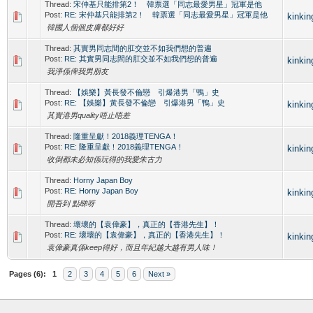
Thread:
宋仲基只能排第2！ 韓票選「同志最愛男星」冠軍是他
Post:
RE: 宋仲基只能排第2！ 韓票選「同志最愛男星」冠軍是他
kinkin
韓國人個個皮膚都好好
Thread:
其實男同志間的肛交並不如我們想的普遍
Post:
RE: 其實男同志間的肛交並不如我們想的普遍
kinkin
我淨係俾我男朋友
Thread:
【娛樂】黃長發不倫戀 引爆港男「鴨」史
Post:
RE: 【娛樂】黃長發不倫戀 引爆港男「鴨」史
kinkin
其實港男quality唔止唔差
Thread:
隆重呈獻！2018義理TENGA！
Post:
RE: 隆重呈獻！2018義理TENGA！
kinkin
收倒都未必知係玩得的我愛朱古力
Thread:
Horny Japan Boy
Post:
RE: Horny Japan Boy
kinkin
開吾到 點睇呀
Thread:
壞壞的【袁偉豪】，真正的【香港先生】！
Post:
RE: 壞壞的【袁偉豪】，真正的【香港先生】！
kinkin
袁偉豪真係keep得好，而且年紀越大越有男人味！
Pages (6):
1
2
3
4
5
6
Next »