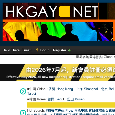
Hello There, Guest!
Login
Register
世界各地同志熱點 Global Ga
■中國 China：
香港 Hong Kong
上海 Shanghai
北京 Beij
Taipei
■韓國 Korea:
首爾 Seou
l
釜山 Busan
Hot Search:
#前香港先生 Flow 再捲爭議 昔日鍾培生百萬挑