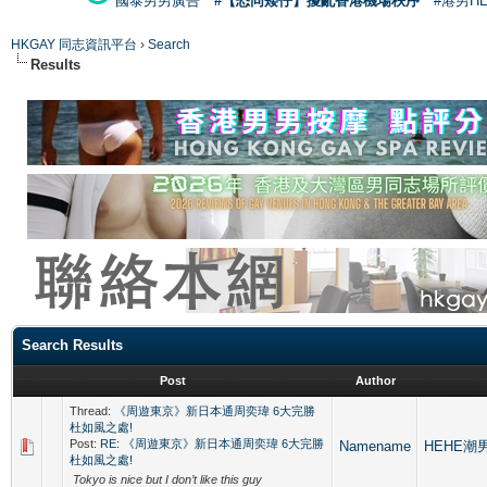
國泰男男廣告
#【恐同矮仔】擾亂香港機場秩序
#港男H
HKGAY 同志資訊平台
›
Search
Results
Search Results
Post
Author
Thread:
《周遊東京》新日本通周奕瑋 6大完勝
杜如風之處!
Post:
RE: 《周遊東京》新日本通周奕瑋 6大完勝
Namename
HEHE潮男
杜如風之處!
Tokyo is nice but I don’t like this guy