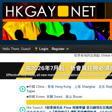
Hello There, Guest!
Login
Register
世界各地同志熱點 Global Ga
■中國 China：
香港 Hong Kong
上海 Shanghai
北京 Beij
Taipei
■韓國 Korea:
首爾 Seou
l
釜山 Busan
Hot Search:
#前香港先生 Flow 再捲爭議 昔日鍾培生百萬挑