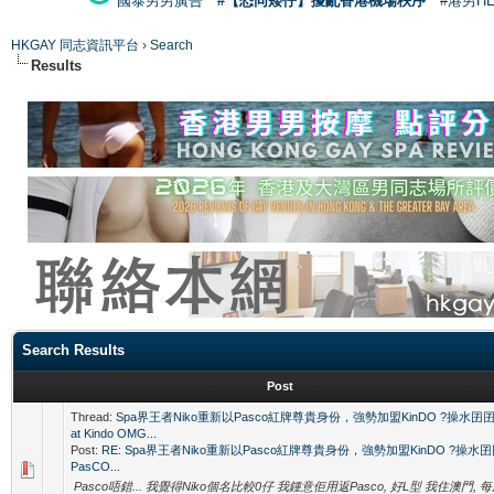
國泰男男廣告
#【恐同矮仔】擾亂香港機場秩序
#港男H
HKGAY 同志資訊平台
›
Search
Results
Search Results
Post
Thread:
Spa界王者Niko重新以Pasco紅牌尊貴身份，強勢加盟KinDO ?操水囝囝 
at Kindo OMG...
Post:
RE: Spa界王者Niko重新以Pasco紅牌尊貴身份，強勢加盟KinDO ?操水
PasCO...
Pasco唔錯... 我覺得Niko個名比較0仔 我鍾意佢用返Pasco, 好L型 我住澳門, 