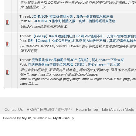
港玩都要上旺角KinDO搵佢~~ 有一次仲outcall 佢去到澳門陪我玩老虎機.. 之
摩, 服務認真一流
Thread:
JOHNSON 推拿好體貼入微，真係一個難得嘅玩家恩物
Post:
RE: JOHNSON 推拿好體貼入微，真係一個難得嘅玩家恩物
我比Johnson係酒店屌左好耐 :D
Thread:
【Gossip】KinDO曾經的紅牌JP 同 Vito曾經不和，其實JP當年點解自
Post:
RE: 【Gossip】KinDO曾經的紅牌JP 同 Vito曾經不和，其實JP當年點解
(2018-07-26, 10:22 AM)bebe6657 Wrote: 要不和到自殺？會唔會關感情事 
同不和冇關
Thread:
見到香港個line群傳呢位阿JOE【寫真】, 開心share一下比大家
Post:
見到香港個line群傳呢位阿JOE【寫真】, 開心share一下比大家
唔知大家鍾唔鍾意, 不過我自己就麻麻,,, 呢位阿joe好西bitchy, 而且163cm高都
40+ [Image: https://i.imgur.com/vltHnSW.png] [Image:
https://i.imgur.com/GVewvgr.png] [Image: https://i.imgur.com/KHEf4t8.png] [Im
https://i.im...
Contact Us
HKGAY 同志網媒 / 資訊平台
Return to Top
Lite (Archive) Mode
Powered By
MyBB
, © 2002-2026
MyBB Group
.