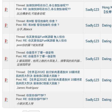
Thread:
如個技師唔岩自己,各位會點做呢??
Hong 
Post:
RE: 如個技師唔岩自己,各位會點做呢??
Sadly123
【按摩
比次機會佢,可能會岩呢
Thread:
有bf後 發現他偷吃 你會 ?
Post:
RE: 有bf後 發現他偷吃 你會 ?
Sadly123
Dati
分手,再block
Thread:
你其實係揾Fun咪講囉 無人怪你
Post:
RE: 你其實係揾Fun咪講囉 無人怪你
Sadly123
Dati
post你的圖 ?就知答案
Thread:
你最受不了哪一個姿勢
Post:
RE: 你最受不了哪一個姿勢
Sadly123
Dati
2 腿張開開，他用上翹的大屌進入，撞擊我的前列腺...
這個我即射
Thread:
【世界盃2018】靚仔鮮肉通通脫掉 10國球星
肌肉照大對決 邊個係C朗最大競敵？
Post:
RE: 【世界盃2018】靚仔鮮肉通通脫掉 10國球星
Sadly123
Dati
肌肉照大對決 邊個係C朗最大競敵？
James Rodríguez
Thread:
你當你係PTBF?
Post:
RE: 你當你係PTBF?
Sadly123
Dati
小家好黑人憎