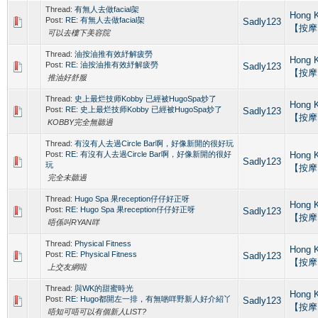
Thread:
有無人去做facial架
Hong 
Post:
RE: 有無人去做facial架
Sadly123
【按摩
可以去樓下美容院
Thread:
油按油推有效紓解疲勞
Hong 
Post:
RE: 油按油推有效紓解疲勞
Sadly123
【按摩
推油好舒服
Thread:
史上最烂技师Kobby 已經被HugoSpa炒了
Hong 
Post:
RE: 史上最烂技师Kobby 已經被HugoSpa炒了
Sadly123
【按摩
KOBBY完全無聽過
Thread:
有沒有人去過Circle Bar啊，好像新開的很好玩
Post:
RE: 有沒有人去過Circle Bar啊，好像新開的很好
Hong 
Sadly123
玩
【按摩
完全未聽過
Thread:
Hugo Spa 果reception仔仔好正呀
Hong 
Post:
RE: Hugo Spa 果reception仔仔好正呀
Sadly123
【按摩
唔係叫RYAN咩
Thread:
Physical Fitness
Hong 
Post:
RE: Physical Fitness
Sadly123
【按摩
上交友網啦
Thread:
與WK的甜蜜時光
Hong 
Post:
RE: Hugo都開左一排，有無啲咩野新人好介紹丫
Sadly123
【按摩
唔知可唔可以有個新人LIST?