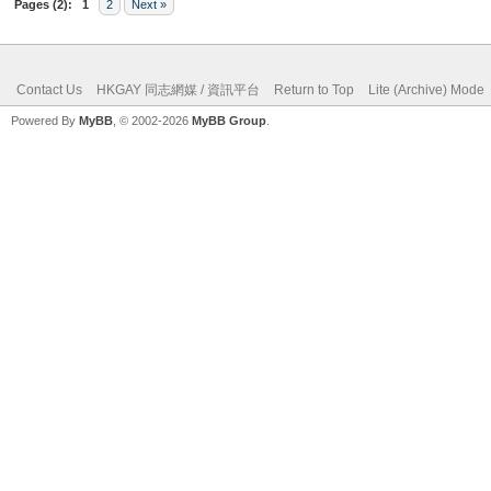
Pages (2):
1
2
Next »
Contact Us
HKGAY 同志網媒 / 資訊平台
Return to Top
Lite (Archive) Mode
Powered By
MyBB
, © 2002-2026
MyBB Group
.