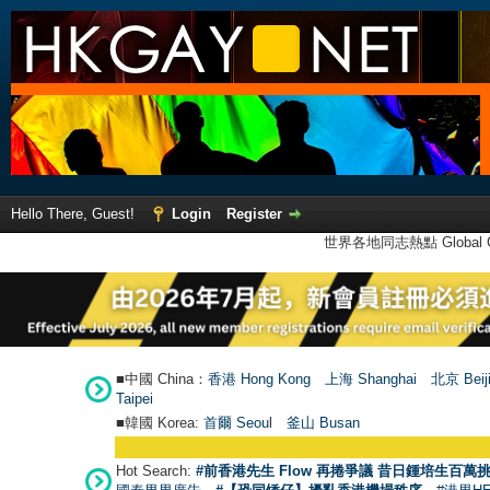
Hello There, Guest!
Login
Register
世界各地同志熱點 Global Ga
■中國 China：
香港 Hong Kong
上海 Shanghai
北京 Beij
Taipei
■韓國 Korea:
首爾 Seou
l
釜山 Busan
Hot Search:
#前香港先生 Flow 再捲爭議 昔日鍾培生百萬挑