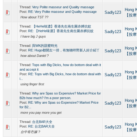
Thread:
Very Polite masseur and Quality massage
Hong 
Post:
RE: Very Polite masseur and Quality massage
Sadly123
【按摩
How about TST ??
Thread:
【HeHe味濃】香港先生南生圍赤膊抗蚊
Hong 
Post:
RE: 【HeHe味濃】香港先生南生圍赤膊抗蚊
Sadly123
【按摩
I have big J guys
Thread:
與WK的甜蜜時光
Hong 
Post:
RE: Hugo都開左一排，有無啲咩野新人好介紹丫
Sadly123
【按摩
how about Daniel ?
Thread:
Tops with Big Dicks, how do bottom deal with it
and accept it
Hong 
Post:
RE: Tops with Big Dicks, how do bottom deal with
Sadly123
【按摩
i...
using finger first
Thread:
Why are Spas so Expensive? Market Price for
B2b how much? I'm a poor person.
Hong 
Post:
RE: Why are Spas so Expensive? Market Price
Sadly123
【按摩
for B2...
more you pay more you get
Thread:
台北BAR大全
Hong 
Post:
RE: 台北BAR大全
Sadly123
【按摩
台中有冇嫁 ?