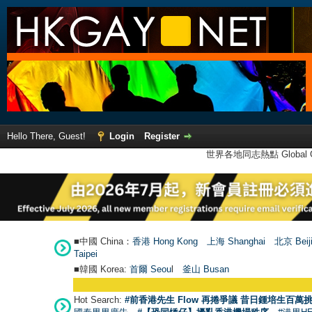
Hello There, Guest!
Login
Register
世界各地同志熱點 Global Ga
■中國 China：
香港 Hong Kong
上海 Shanghai
北京 Beij
Taipei
■韓國 Korea:
首爾 Seou
l
釜山 Busan
Hot Search:
#前香港先生 Flow 再捲爭議 昔日鍾培生百萬挑