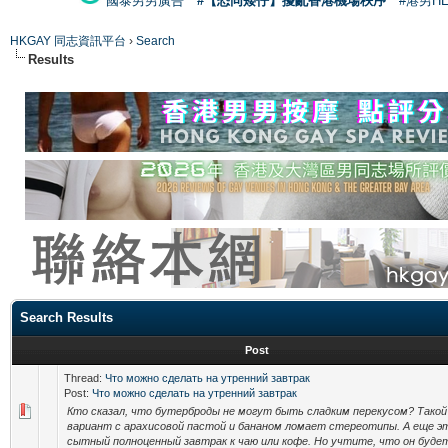
國泰男男廣告
#【恐同矮仔】擾亂香港機場秩序
#港男H
HKGAY 同志資訊平台
›
Search
Results
Search Results
Post
Thread:
Что можно сделать на утренний завтрак
Post:
Что можно сделать на утренний завтрак
Кто сказал, что бутерброды не могут быть сладким перекусом? Такой
вариант с арахисовой пастой и бананом ломает стереотипы. А еще э
сытный полноценный завтрак к чаю или кофе. Но учтите, что он будет 