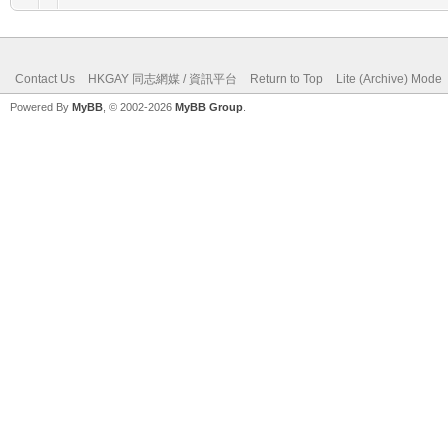
Contact Us
HKGAY 同志網媒 / 資訊平台
Return to Top
Lite (Archive) Mode
Powered By
MyBB
, © 2002-2026
MyBB Group
.