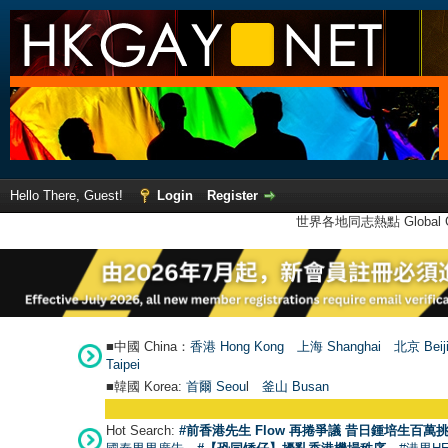
Hello There, Guest!
Login
Register
世界各地同志熱點 Global Ga
■中國 China：
香港 Hong Kong
上海 Shanghai
北京 Beij
Taipei
■韓國 Korea:
首爾 Seou
l
釜山 Busan
Hot Search:
#前香港先生 Flow 再捲爭議 昔日鍾培生百萬挑