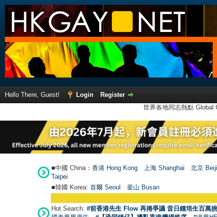
Hello There, Guest!
Login
Register
世界各地同志熱點 Global Ga
■中國 China：
香港 Hong Kong
上海 Shanghai
北京 Beij
Taipei
■韓國 Korea:
首爾 Seou
l
釜山 Busan
Hot Search:
#前香港先生 Flow 再捲爭議 昔日鍾培生百萬挑