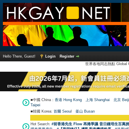
Hello There, Guest!
Login
Register
世界各地同志熱點 Global Ga
■中國 China：
香港 Hong Kong
上海 Shanghai
北京 Beij
Taipei
■韓國 Korea:
首爾 Seou
l
釜山 Busan
Hot Search:
#前香港先生 Flow 再捲爭議 昔日鍾培生百萬挑