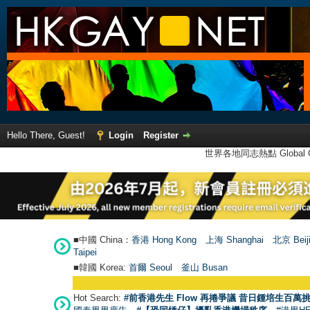
Hello There, Guest!
Login
Register
世界各地同志熱點 Global Ga
■中國 China：
香港 Hong Kong
上海 Shanghai
北京 Beij
Taipei
■韓國 Korea:
首爾 Seou
l
釜山 Busan
Hot Search:
#前香港先生 Flow 再捲爭議 昔日鍾培生百萬挑