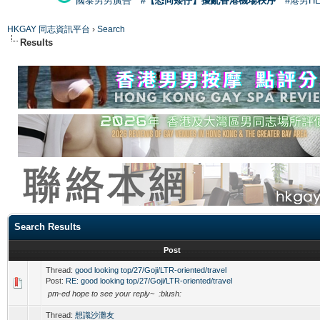
國泰男男廣告
#【恐同矮仔】擾亂香港機場秩序
#港男H
HKGAY 同志資訊平台
›
Search
Results
Search Results
Post
Thread:
good looking top/27/Goji/LTR-oriented/travel
Post:
RE: good looking top/27/Goji/LTR-oriented/travel
pm-ed hope to see your reply~ :blush:
Thread:
想識沙灘友