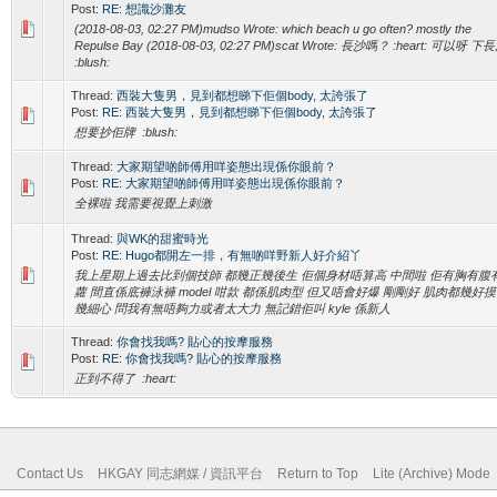
Post:
RE: 想識沙灘友
(2018-08-03, 02:27 PM)mudso Wrote: which beach u go often? mostly the
Repulse Bay (2018-08-03, 02:27 PM)scat Wrote: 長沙嗎？ :heart: 可以呀 
:blush:
Thread:
西裝大隻男，見到都想睇下佢個body, 太誇張了
Post:
RE: 西裝大隻男，見到都想睇下佢個body, 太誇張了
想要抄佢牌 :blush:
Thread:
大家期望啲師傅用咩姿態出現係你眼前？
Post:
RE: 大家期望啲師傅用咩姿態出現係你眼前？
全裸啦 我需要視覺上刺激
Thread:
與WK的甜蜜時光
Post:
RE: Hugo都開左一排，有無啲咩野新人好介紹丫
我上星期上過去比到個技師 都幾正幾後生 佢個身材唔算高 中間啦 佢有胸有腹
蘿 間直係底褲泳褲 model 咁款 都係肌肉型 但又唔會好爆 剛剛好 肌肉都幾好摸
幾細心 問我有無唔夠力或者太大力 無記錯佢叫 kyle 係新人
Thread:
你會找我嗎? 貼心的按摩服務
Post:
RE: 你會找我嗎? 貼心的按摩服務
正到不得了 :heart:
Contact Us
HKGAY 同志網媒 / 資訊平台
Return to Top
Lite (Archive) Mode