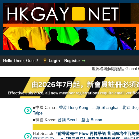
Hello There, Guest!
Login
Register
世界各地同志熱點 Global Ga
■中國 China：
香港 Hong Kong
上海 Shanghai
北京 Beij
Taipei
■韓國 Korea:
首爾 Seou
l
釜山 Busan
Hot Search:
#前香港先生 Flow 再捲爭議 昔日鍾培生百萬挑