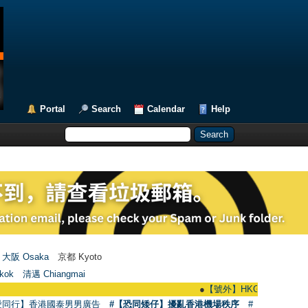
Portal
Search
Calendar
Help
大阪 Osaka
京都 Kyoto
kok
清邁 Chiangmai
●
【號外】HKGAY.net已啟動自家製【群聚T
愛同行】香港國泰男男廣告
#【恐同矮仔】擾亂香港機場秩序
#