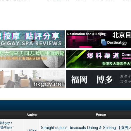
Author
Forum
咪gay！
係咪gay！
Straight curious, bisexuals Dating & Sharing
jackk