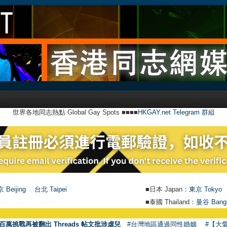
世界各地同志熱點 Global Gay Spots ■■■■
HKGAY.net Telegram 群組
 Beijing
台北 Taipei
■日本 Japan：
東京 Tokyo
■泰國 Thailand：
曼谷 Bang
百萬挑戰再被翻出 Threads 帖文批涉虐兒
#台灣地區通過同性婚姻
#【大