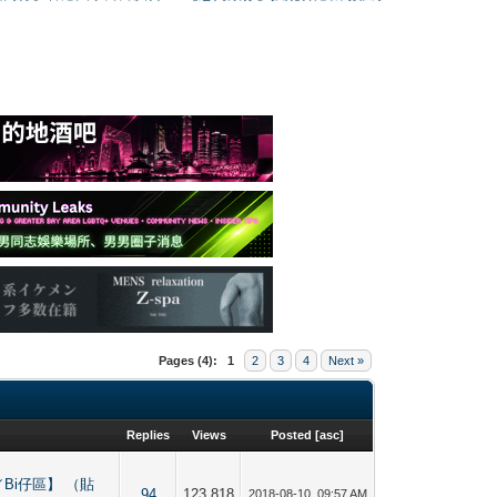
Pages (4):
1
2
3
4
Next »
Replies
Views
Posted
[
asc
]
 【直男／Bi仔區】 （貼
94
123,818
2018-08-10, 09:57 AM