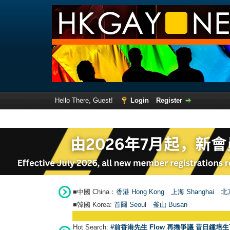
Hello There, Guest!
Login
Register
■中國 China：
香港 Hong Kong
上海 Shanghai
北京
■韓國 Korea:
首爾 Seou
l
釜山 Busan
Hot Search:
#前香港先生 Flow 再捲爭議 昔日鍾培生