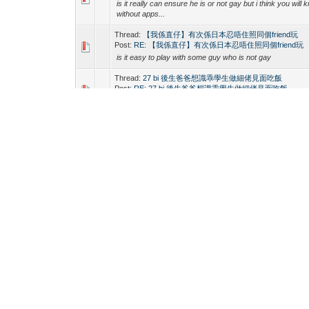
is it really can ensure he is or not gay but i think you will
without apps...
Thread:
【我係直仔】有次係日本忍唔住照同個friend玩
Post:
RE: 【我係直仔】有次係日本忍唔住照同個friend玩
is it easy to play with some guy who is not gay
Thread:
27 bi 後生爸爸想識乖學生做細佬見面吃飯
Post:
RE: 27 bi 後生爸爸想識乖學生做細佬見面吃飯
i can date with you if you can paid sth
Thread:
亚洲同志在国外同志圈是怎样的处境？
Post:
RE: 亚洲同志在国外同志圈是怎样的处境？
everywhere have a need so that you can play everywher
Thread:
【BL神劇熱爆網】《大叔的愛》開播重現經典對
行嗎？
Post:
RE: 【BL神劇熱爆網】《大叔的愛》開播重現經典
不行嗎？
that wasa funny movie that even not gay will watch that m
Thread:
【同志命案】大馬男男交歡後，遭陳屍酒店房
Post:
RE: 【同志命案】大馬男男交歡後，遭陳屍酒店房
that was not a good news to hear that
Thread:
【同志捐血】放寬男同志捐血 性向平權邁進一
Post:
RE: 【同志捐血】放寬男同志捐血 性向平權邁進一
go for a fair i think everyone can do that too