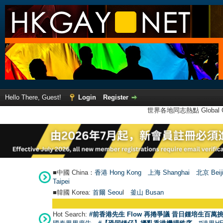
Hello There, Guest!
Login
Register
世界各地同志熱點 Global Ga
■中國 China：
香港 Hong Kong
上海 Shanghai
北京 Beij
Taipei
■韓國 Korea:
首爾 Seou
l
釜山 Busan
Hot Search:
#前香港先生 Flow 再捲爭議 昔日鍾培生百萬挑