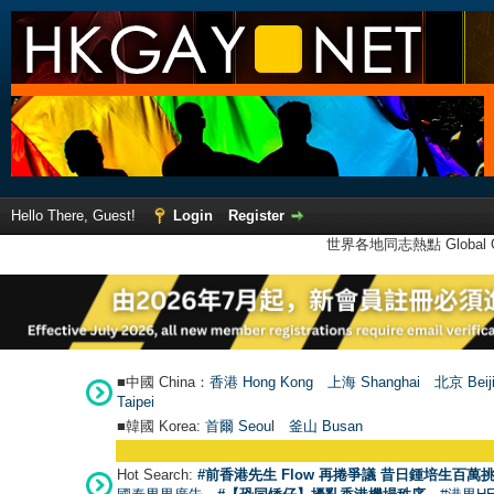
Hello There, Guest!
Login
Register
世界各地同志熱點 Global Ga
■中國 China：
香港 Hong Kong
上海 Shanghai
北京 Beij
Taipei
■韓國 Korea:
首爾 Seou
l
釜山 Busan
Hot Search:
#前香港先生 Flow 再捲爭議 昔日鍾培生百萬挑