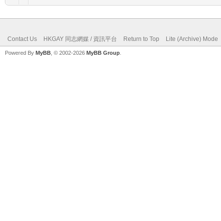
Contact Us
HKGAY 同志網媒 / 資訊平台
Return to Top
Lite (Archive) Mode
Powered By
MyBB
, © 2002-2026
MyBB Group
.