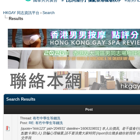
國泰男男廣告
#【恐同矮仔】擾亂香港機場秩序
#港男H
HKGAY 同志資訊平台
›
Search
Results
Search Results
Post
Thread:
有冇中學生等錢洗
Post:
RE: 有冇中學生等錢洗
[quote="kkk123" pid='204931' dateline='1606319831'] 本人出價高, 
點數卡果D人) 防騙心理極重,請不要浪費大家時間 [/quot你出幾多錢你射我呀
交畀我