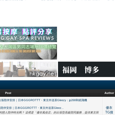
Post
Author
伴安排｜日本GGGROTTT・東京外送茶Gleezy：jp268和紙飛機
優衣
安排｜日本GGGROTTT・東京外送茶Gleez...
TG搜
的戀人陪伴時光嗎？ 這裡是「優衣風俗店」的出張型高級陪同服務，提供東京與