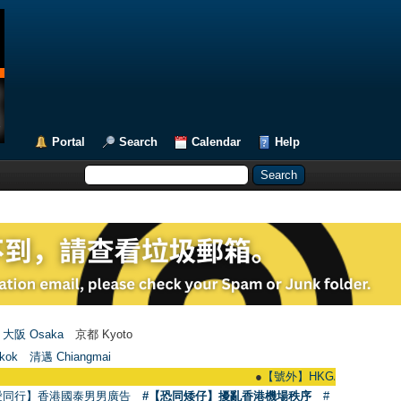
Portal
Search
Calendar
Help
大阪 Osaka
京都 Kyoto
kok
清邁 Chiangmai
●
【號外】HKGAY.net已啟動自家製【群聚
愛同行】香港國泰男男廣告
#【恐同矮仔】擾亂香港機場秩序
#