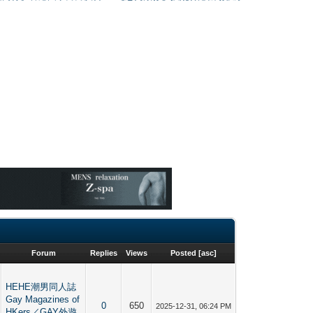
Forum
Replies
Views
Posted
[
asc
]
HEHE潮男同人誌
Gay Magazines of
0
650
2025-12-31, 06:24 PM
HKers／GAY外遊