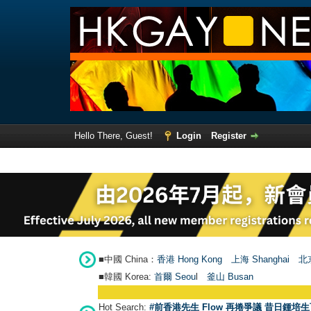
Hello There, Guest!
Login
Register
■中國 China：
香港 Hong Kong
上海 Shanghai
北京
■韓國 Korea:
首爾 Seou
l
釜山 Busan
Hot Search:
#前香港先生 Flow 再捲爭議 昔日鍾培生