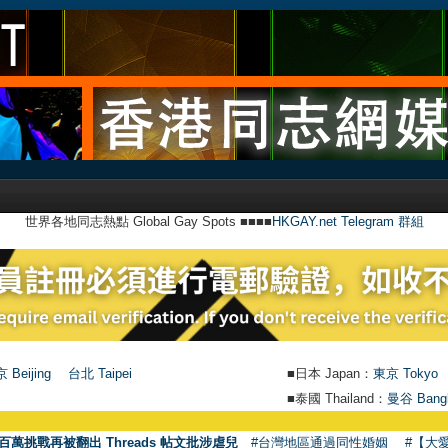
世界各地同志熱點 Global Gay Spots ■■■■
HKGAY.net Telegram 群組
 Beijing
台北 Taipei
■日本 Japan：
東京 Tokyo
■泰國 Thailand：
曼谷 Bang
百萬挑戰再被翻出 Threads 帖文批涉虐兒
#台灣地區通過同性婚姻
#【大