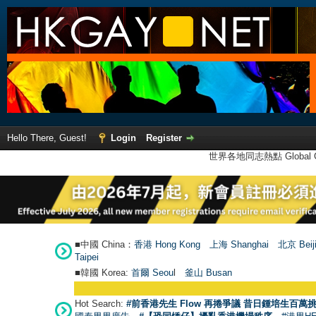
Hello There, Guest!
Login
Register
世界各地同志熱點 Global Ga
■中國 China：
香港 Hong Kong
上海 Shanghai
北京 Beij
Taipei
■韓國 Korea:
首爾 Seou
l
釜山 Busan
Hot Search:
#前香港先生 Flow 再捲爭議 昔日鍾培生百萬挑