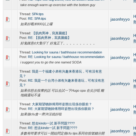
take enough warm up exercise with the bottom guy
Thread:
SPA tips
H
Post:
RE: SPA tips
jasonhryyo
如果好嘅米800以上囉
Thread:
【肌肉男神，寫真圖鑑】
H
Post:
RE: 【肌肉男神，寫真圖鑑】
jasonhryyo
好鬼鍾意d大隻仔丫 好鬼正丫。。。。。。。。。。
Thread:
Looking for sauna / bathhouse recommendation
H
Post:
RE: Looking for sauna / bathhouse recommendation
jasonhryyo
i suggest you to go the one named SODA
Thread:
我是一个福建小弟有兴趣来香港玩，可有没有意
见？
Post:
RE: 我是一个台湾小弟有兴趣来香港玩，可有没有意
H
jasonhryyo
见？
如果你想去按摩的話 可以去試一下Hugo spa 在尖沙咀 離
地鐵週站不遠
Thread:
大家期望啲師傅用咩姿態出現係你眼前？
H
Post:
RE: 大家期望啲師傅用咩姿態出現係你眼前？
jasonhryyo
如果個cfu會一齊沖涼就好啦
Thread:
想去kindo一試 新手問題????
Post:
RE: 想去kindo一試 新手問題????
H
jasonhryyo
多數有咩要求可以一開始問定個cfu tips系同你按號錢分開