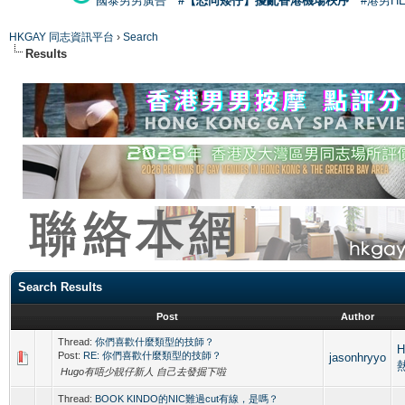
國泰男男廣告
#【恐同矮仔】擾亂香港機場秩序
#港男H
HKGAY 同志資訊平台
›
Search
Results
Search Results
Post
Author
Thread:
你們喜歡什麼類型的技師？
H
Post:
RE: 你們喜歡什麼類型的技師？
jasonhryyo
Hugo有唔少靚仔新人 自己去發掘下啦
Thread:
BOOK KINDO的NIC難過cut有線，是嗎？