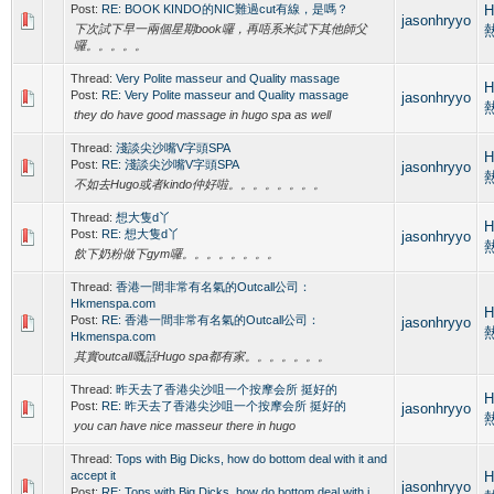
Post:
RE: BOOK KINDO的NIC難過cut有線，是嗎？
H
jasonhryyo
下次試下早一兩個星期book囉，再唔系米試下其他師父
囉。。。。。
Thread:
Very Polite masseur and Quality massage
H
Post:
RE: Very Polite masseur and Quality massage
jasonhryyo
they do have good massage in hugo spa as well
Thread:
淺談尖沙嘴V字頭SPA
H
Post:
RE: 淺談尖沙嘴V字頭SPA
jasonhryyo
不如去Hugo或者kindo仲好啦。。。。。。。。
Thread:
想大隻d丫
H
Post:
RE: 想大隻d丫
jasonhryyo
飲下奶粉做下gym囉。。。。。。。。
Thread:
香港一間非常有名氣的Outcall公司：
Hkmenspa.com
H
Post:
RE: 香港一間非常有名氣的Outcall公司：
jasonhryyo
Hkmenspa.com
其實outcall嘅話Hugo spa都有家。。。。。。。
Thread:
昨天去了香港尖沙咀一个按摩会所 挺好的
H
Post:
RE: 昨天去了香港尖沙咀一个按摩会所 挺好的
jasonhryyo
you can have nice masseur there in hugo
Thread:
Tops with Big Dicks, how do bottom deal with it and
accept it
H
jasonhryyo
Post:
RE: Tops with Big Dicks, how do bottom deal with i...