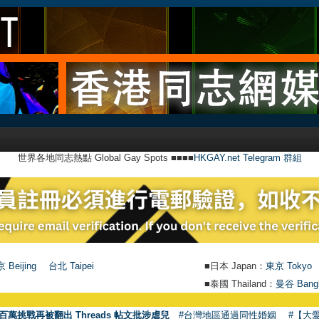
世界各地同志熱點 Global Gay Spots ■■■■
HKGAY.net Telegram 群組
 Beijing
台北 Taipei
■日本 Japan：
東京 Tokyo
■泰國 Thailand：
曼谷 Bang
百萬挑戰再被翻出 Threads 帖文批涉虐兒
#台灣地區通過同性婚姻
#【大