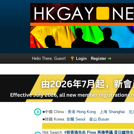
Hello There, Guest!
Login
Register
■中國 China：
香港 Hong Kong
上海 Shanghai
北京
■韓國 Korea:
首爾 Seou
l
釜山 Busan
Hot Search:
#前香港先生 Flow 再捲爭議 昔日鍾培生