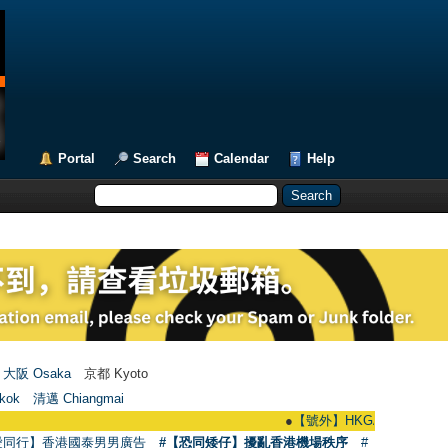
Portal
Search
Calendar
Help
大阪 Osaka
京都 Kyoto
kok
清邁 Chiangmai
●
【號外】HKGAY.net已啟動自家製【群聚
愛同行】香港國泰男男廣告
#【恐同矮仔】擾亂香港機場秩序
#