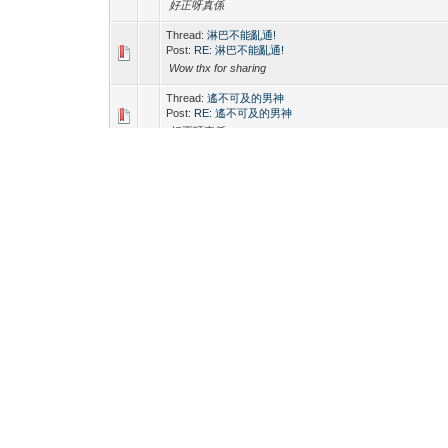
好正呀真係
Thread:
淋巴不能亂通!
Post:
RE: 淋巴不能亂通!
Wow thx for sharing
Thread:
遙不可及的男神
Post:
RE: 遙不可及的男神
好正呀真係
Thread:
Hugo Spa 收費
Post:
RE: Hugo Spa 收費
Tips around 600
Thread:
第一次去按摩，見到大隻仔赤條條
Post:
RE: 第一次去按摩，見到大隻仔赤條條
真係正喎聽落
Thread:
Is cum control a form of meditation?
Post:
RE: Is cum control a form of meditation?
Sex so good
Thread:
淺談尖沙嘴V字頭SPA
Post:
RE: 淺談尖沙嘴V字頭SPA
Thx for sharing
Thread:
HK仲有咩場好去？
Post:
RE: HK仲有咩場好去？
Hugo la