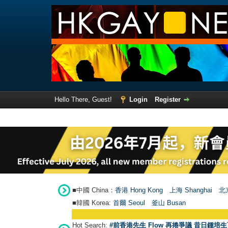
Hello There, Guest!
Login
Register
■中國 China：
香港 Hong Kong
上海 Shanghai
北京
■韓國 Korea:
首爾 Seou
l
釜山 Busan
Hot Search:
#前香港先生 Flow 再捲爭議 昔日鍾培生