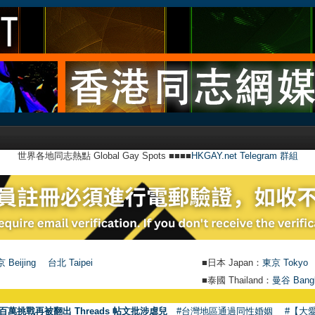
世界各地同志熱點 Global Gay Spots ■■■■
HKGAY.net Telegram 群組
 Beijing
台北 Taipei
■日本 Japan：
東京 Tokyo
■泰國 Thailand：
曼谷 Bang
百萬挑戰再被翻出 Threads 帖文批涉虐兒
#台灣地區通過同性婚姻
#【大