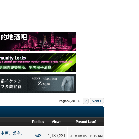
Pages (2):
1
2
Next »
Replies
Views
Posted
[
asc
]
【按摩、水療、桑拿、
543
1,139,231
2018-08-05, 08:15 AM