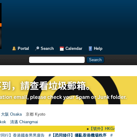
Portal
Search
Calendar
Help
大阪 Osaka
京都 Kyoto
kok
清邁 Chiangmai
●
【號外】HKGAY.net已啟動自家製【群聚Te
愛同行】香港國泰男男廣告
#【恐同矮仔】擾亂香港機場秩序
#